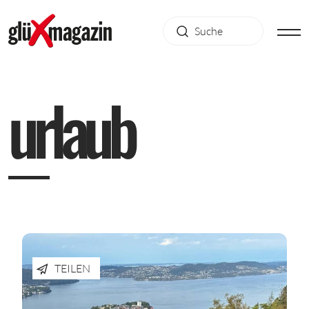
u
r
l
a
u
b
TEILEN