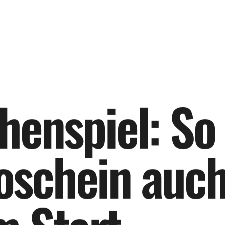
h
e
n
s
p
i
e
l
:
S
o
o
s
c
h
e
i
n
a
u
c