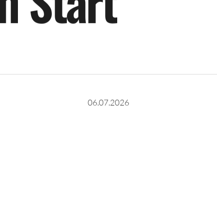
m
S
t
a
r
t
06.07.2026