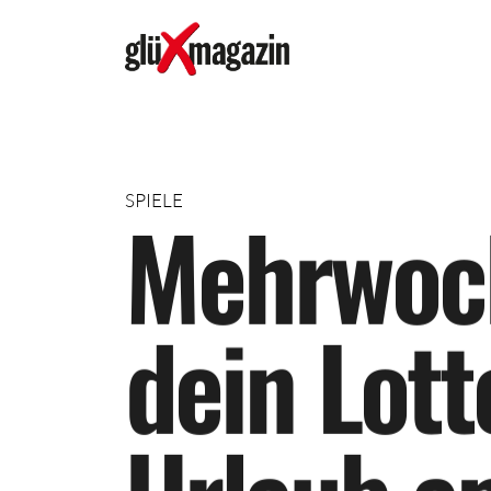
SPIELE
M
e
h
r
w
o
c
d
e
i
n
L
o
t
t