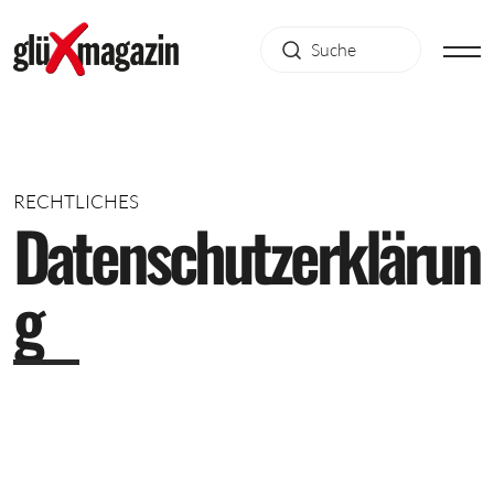
RECHTLICHES
D
a
t
e
n
s
c
h
u
t
z
e
r
k
l
ä
r
u
n
g