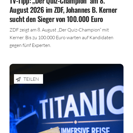
TV-Tipp: „Der Quiz-Champion" am 8.
August 2026 im ZDF, Johannes B. Kerner
sucht den Sieger von 100.000 Euro
ZDF zeigt am 8. August „Der Quiz-Champion“ mit
Kerner. Bis zu 100.000 Euro warten auf Kandidaten
gegen fünf Experten.
TEILEN