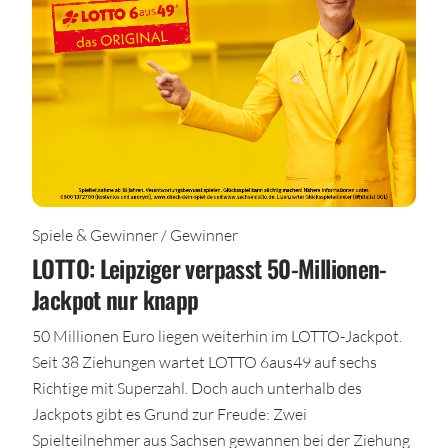
Spiele & Gewinner / Gewinner
LOTTO: Leipziger verpasst 50-Millionen-
Jackpot nur knapp
50 Millionen Euro liegen weiterhin im LOTTO-Jackpot.
Seit 38 Ziehungen wartet LOTTO 6aus49 auf sechs
Richtige mit Superzahl. Doch auch unterhalb des
Jackpots gibt es Grund zur Freude: Zwei
Spielteilnehmer aus Sachsen gewannen bei der Ziehung