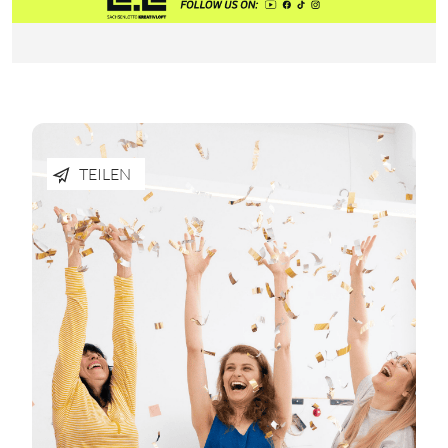
TEILEN