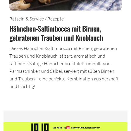
Rätseln & Service / Rezepte
Hähnchen-Saltimbocca mit Birnen,
gebratenen Trauben und Knoblauch
Dieses Hähnchen-Saltimbocca mit Birnen, gebratenen
Trauben und Knoblauch ist zart, aromatisch und
raffiniert: Saftige Hähnchenbrustfilets umhüllt von
Parmaschinken und Salbei, serviert mit süßen Birnen
und Trauben – eine perfekte Kombination aus herzhaft
und fruchtig!