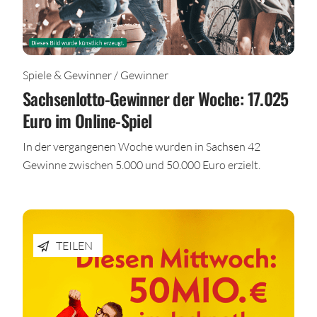
Spiele & Gewinner / Gewinner
Sachsenlotto-Gewinner der Woche: 17.025
Euro im Online-Spiel
In der vergangenen Woche wurden in Sachsen 42
Gewinne zwischen 5.000 und 50.000 Euro erzielt.
TEILEN