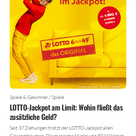
Spiele & Gewinner / Spiele
LOTTO-Jackpot am Limit: Wohin fließt das
zusätzliche Geld?
Seit 37 Ziehungen trotzt der LOTTO-Jackpot allen
Gewinnträumen. Die magische Marke von 50 Millionen