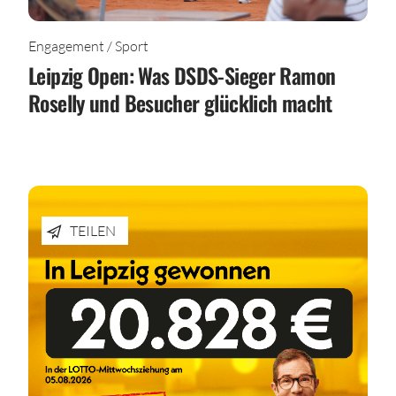
Engagement / Sport
Leipzig Open: Was DSDS-Sieger Ramon
Roselly und Besucher glücklich macht
TEILEN