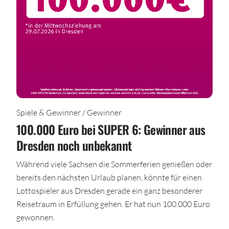
Spiele & Gewinner / Gewinner
100.000 Euro bei SUPER 6: Gewinner aus
Dresden noch unbekannt
Während viele Sachsen die Sommerferien genießen oder
bereits den nächsten Urlaub planen, könnte für einen
Lottospieler aus Dresden gerade ein ganz besonderer
Reisetraum in Erfüllung gehen. Er hat nun 100.000 Euro
gewonnen.