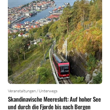
Veranstaltungen / Unterwegs
Skandinavische Meeresluft: Auf hoher See
und durch die Fjorde bis nach Bergen