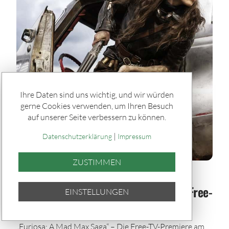
Ihre Daten sind uns wichtig, und wir würden
gerne Cookies verwenden, um Ihren Besuch
auf unserer Seite verbessern zu können.
|
Datenschutzerklärung
Impressum
ZUSTIMMEN
Rätseln & Service / Ratgeber
TV-Tipp: „Furiosa: A Mad Max Saga" – Free-
EINSTELLUNGEN
TV-Premiere am 12. Juli bei RTL
„Furiosa: A Mad Max Saga“ – Die Free-TV-Premiere am