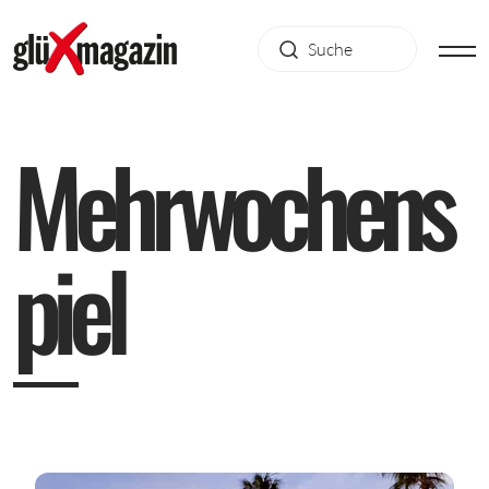
M
e
h
r
w
o
c
h
e
n
s
p
i
e
l