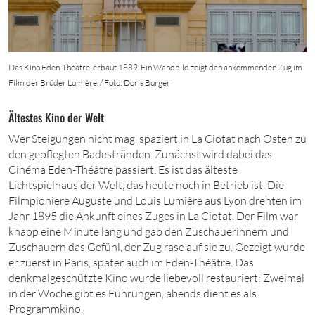
Das Kino Eden-Théâtre, erbaut 1889. Ein Wandbild zeigt den ankommenden Zug im
Film der Brüder Lumière. / Foto: Doris Burger
Ältestes Kino der Welt
Wer Steigungen nicht mag, spaziert in La Ciotat nach Osten zu
den gepflegten Badestränden. Zunächst wird dabei das
Cinéma Eden-Théâtre passiert. Es ist das älteste
Lichtspielhaus der Welt, das heute noch in Betrieb ist. Die
Filmpioniere Auguste und Louis Lumière aus Lyon drehten im
Jahr
1895
die Ankunft eines Zuges in La Ciotat. Der Film war
knapp eine Minute lang und gab den Zuschauerinnern und
Zuschauern das Gefühl, der Zug rase auf sie zu. Gezeigt wurde
er zuerst in Paris, später auch im Eden-Théâtre. Das
denkmalgeschützte Kino wurde liebevoll restauriert: Zweimal
in der Woche gibt es Führungen, abends dient es als
Programmkino.