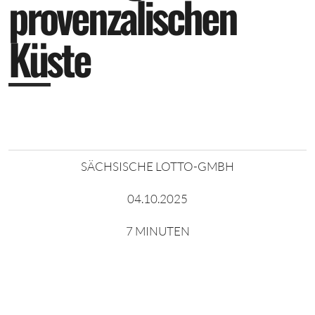
p
r
o
v
e
n
z
a
l
i
s
c
h
e
n
K
ü
s
t
e
SÄCHSISCHE LOTTO-GMBH
04.10.2025
7 MINUTEN