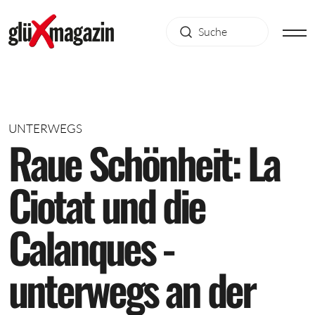
UNTERWEGS
R
a
u
e
S
c
h
ö
n
h
e
i
t
:
L
a
C
i
o
t
a
t
u
n
d
d
i
e
C
a
l
a
n
q
u
e
s
-
u
n
t
e
r
w
e
g
s
a
n
d
e
r