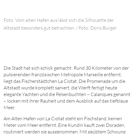
Foto: Vom alten Hafen aus lässt sich die Silhouette der
Altstadt besonders gut betrachten. / Foto: Doris Burger
Die Stadt hat sich schick gemacht: Rund
3
0
Kilo
meter von der
pulsierenden französischen Metropole Marseille entfernt,
liegt das Fischerstädtchen La Ciotat. Die Promenade um die
Altstadt wurde komplett saniert, die Werft fertigt heute
elegante Yachten und die Felsenbuchten – Calanques genannt
– locken mit ihrer Rauheit und dem Ausblick auf das tiefblaue
Meer.
A
m Alten Hafen von La Ciotat steht ein Fischstand, keinen
Meter vom Meer entfernt. Eine Kundin kauft zwei Doraden,
routiniert werden sie ausgenommen. Mit geübtem Schwung