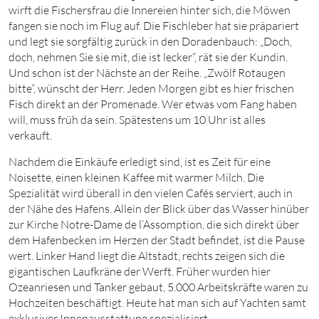
wirft die Fischersfrau die Innereien hinter sich, die Möwen
fangen sie noch im Flug auf. Die Fischleber hat sie präpariert
und legt sie sorgfältig zurück in den Doradenbauch: „Doch,
doch, nehmen Sie sie mit, die ist lecker“, rät sie der Kundin.
Und schon ist der Nächste an der Reihe. „Zwölf Rotaugen
bitte“, wünscht der Herr. Jeden Morgen gibt es hier frischen
Fisch direkt an der Promenade. Wer etwas vom Fang haben
will, muss früh da sein. Spätestens um
1
0
Uhr
ist alles
verkauft.
Nachdem die Einkäufe erledigt sind, ist es Zeit für eine
Noisette
, einen kleinen Kaffee mit warmer Milch. Die
Spezialität wird überall in den vielen Cafés serviert, auch in
der Nähe des Hafens. Allein der Blick über das Wasser hinüber
zur Kirche Notre-Dame de l’Assomption, die sich direkt über
dem Hafenbecken im Herzen der Stadt befindet, ist die Pause
wert. Linker Hand liegt die Altstadt, rechts zeigen sich die
gigantischen Laufkräne der Werft. Früher wurden hier
Ozeanriesen und Tanker gebaut, 5.
000
Arbeitskräfte waren zu
Hochzeiten beschäftigt. Heute hat man sich auf Yachten samt
exklusiver Innenausstattung spezialisiert.