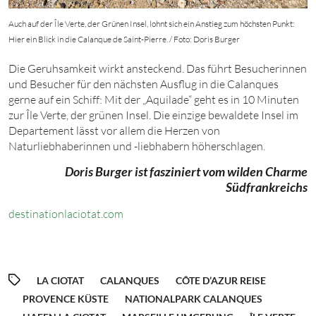
Auch auf der Île Verte, der Grünen Insel, lohnt sich ein Anstieg zum höchsten Punkt:
Hier ein Blick in die Calanque de Saint-Pierre. / Foto: Doris Burger
Die Geruhsamkeit wirkt ansteckend. Das führt Besucherinnen
und Besucher für den nächsten Ausflug in die Calanques
gerne auf ein Schiff: Mit der „Aquilade“ geht es in
1
0
Minuten
zur Île Verte, der grünen Insel. Die einzige bewaldete Insel im
Departement lässt vor allem die Herzen von
Naturliebhaberinnen und -liebhabern höherschlagen.
Doris Burger ist fasziniert vom wilden Charme
Südfrankreichs
destinationlaciotat.com
LA CIOTAT
CALANQUES
CÔTE D’AZUR REISE
PROVENCE KÜSTE
NATIONALPARK CALANQUES