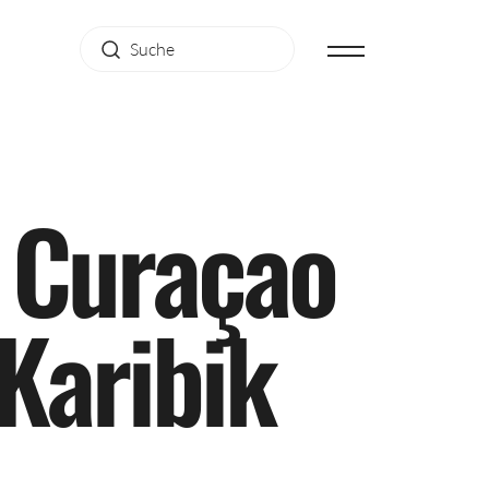
C
u
r
a
ç
a
o
K
a
r
i
b
i
k