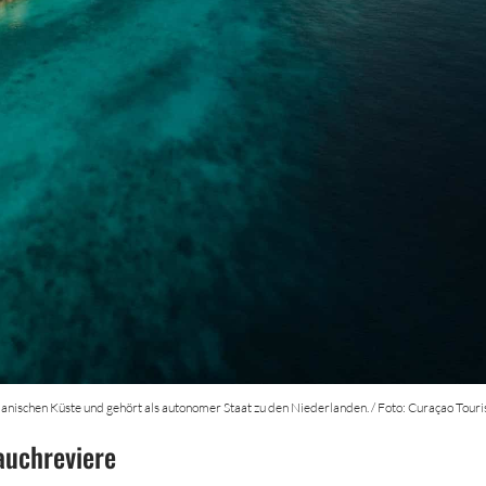
lanischen Küste und gehört als autonomer Staat zu den Niederlanden. / Foto: Curaçao Tour
auchreviere