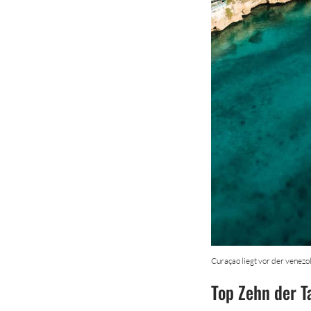
Curaçao liegt vor der venezo
Top Zehn der T