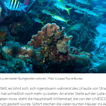
 zu den besten Tauchgebieten weltweit. / Foto: Curaçao Tourist Bureau
ällt, es lohnt sich, sich irgendwann während des Urlaubs von St
l hat schließlich noch mehr zu bieten. An erster Stelle auf der Liste
aben muss, steht die Hauptstadt Willemstad, die von der UNESCO
tz gestellt wurde. Sofort stechen die vielen bunten Häuser ins Au