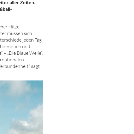
ter aller Zeiten.
ßball-
cher Hitze
tter müssen sich
terschiede jeden Tag
wohnerinnen und
 – „Die Blaue Welle“.
ernationalen
Verbundenheit“, sagt