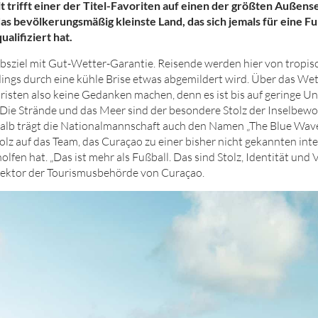
 trifft einer der Titel-Favoriten auf einen der größten Außensei
 das bevölkerungsmäßig kleinste Land, das sich jemals für eine Fu
alifiziert hat.
ubsziel mit Gut-Wetter-Garantie. Reisende werden hier von tropis
dings durch eine kühle Brise etwas abgemildert wird. Über das We
risten also keine Gedanken machen, denn es ist bis auf geringe Un
. Die Strände und das Meer sind der besondere Stolz der Inselbe
lb trägt die Nationalmannschaft auch den Namen „The Blue Wave“
olz auf das Team, das Curaçao zu einer bisher nicht gekannten int
fen hat. „Das ist mehr als Fußball. Das sind Stolz, Identität und 
rektor der Tourismusbehörde von Curaçao.