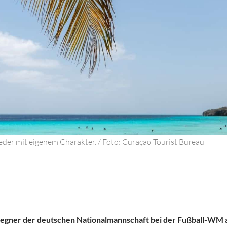
 jeder mit eigenem Charakter. / Foto: Curaçao Tourist Bureau
gner der deutschen Nationalmannschaft bei der Fußball-WM am