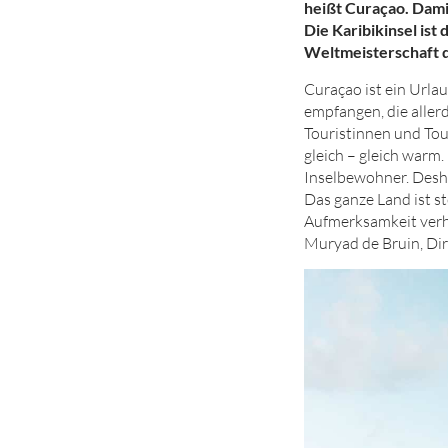
heißt Curaçao. Damit
Die Karibikinsel ist
Weltmeisterschaft qu
Curaçao ist ein Urla
empfangen, die aller
Touristinnen und Tou
gleich – gleich warm
Inselbewohner. Desha
Das ganze Land ist st
Aufmerksamkeit verhol
Muryad de Bruin, Di