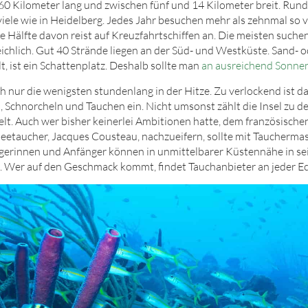
h 60 Kilometer lang und zwischen fünf und 14 Kilometer breit. R
viele wie in Heidelberg. Jedes Jahr besuchen mehr als zehnmal so 
die Hälfte davon reist auf Kreuzfahrtschiffen an. Die meisten such
ichlich. Gut 40 Strände liegen an der Süd- und Westküste. Sand- o
t, ist ein Schattenplatz. Deshalb sollte man
an ausreichend Sonne
h nur die wenigsten stundenlang in der Hitze. Zu verlockend ist da
Schnorcheln und Tauchen ein. Nicht umsonst zählt die Insel zu d
lt. Auch wer bisher keinerlei Ambitionen hatte, dem französisch
efseetaucher, Jacques Cousteau, nachzueifern, sollte mit Taucherma
ängerinnen und Anfänger können in unmittelbarer Küstennähe in s
. Wer auf den Geschmack kommt, findet Tauchanbieter an jeder Ec