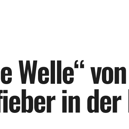
e
W
e
l
l
e
“
v
o
n
f
i
e
b
e
r
i
n
d
e
r