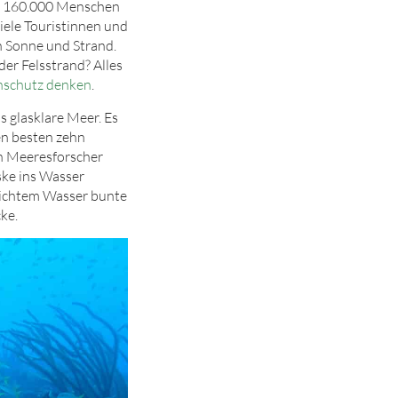
und 160.000 Menschen
viele Touristinnen und
en Sonne und Strand.
der Felsstrand? Alles
nschutz denken
.
s glasklare Meer. Es
en besten zehn
en Meeresforscher
ske ins Wasser
eichtem Wasser bunte
ke.