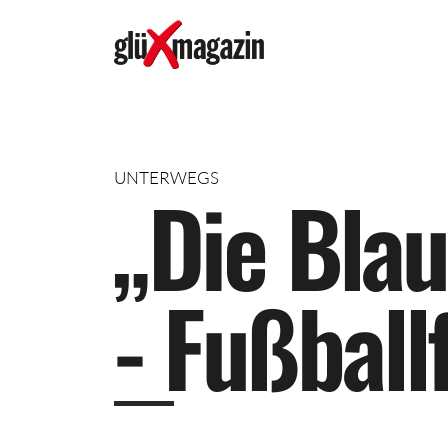
UNTERWEGS
„
D
i
e
B
l
a
u
-
F
u
ß
b
a
l
l