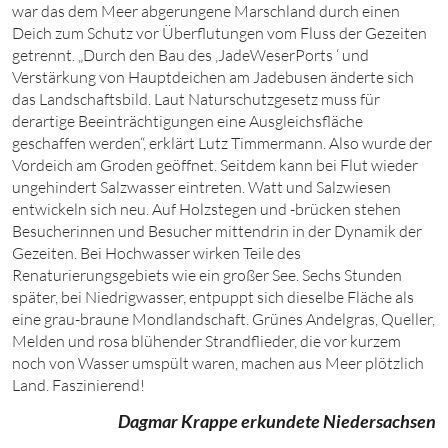
war das dem Meer abgerungene Marschland durch einen
Deich zum Schutz vor Überflutungen vom Fluss der Gezeiten
getrennt. „Durch den Bau des ‚JadeWeserPorts ‘ und
Verstärkung von Hauptdeichen am Jadebusen änderte sich
das Landschaftsbild. Laut Naturschutzgesetz muss für
derartige Beeinträchtigungen eine Ausgleichsfläche
geschaffen werden“, erklärt Lutz Timmermann. Also wurde der
Vordeich am Groden geöffnet. Seitdem kann bei Flut wieder
ungehindert Salzwasser eintreten. Watt und Salzwiesen
entwickeln sich neu. Auf Holzstegen und -brücken stehen
Besucherinnen und Besucher mittendrin in der Dynamik der
Gezeiten. Bei Hochwasser wirken Teile des
Renaturierungsgebiets wie ein großer See. Sechs Stunden
später, bei Niedrigwasser, entpuppt sich dieselbe Fläche als
eine grau-braune Mondlandschaft. Grünes Andelgras, Queller,
Melden und rosa blühender Strandflieder, die vor kurzem
noch von Wasser umspült waren, machen aus Meer plötzlich
Land. Faszinierend!
Dagmar Krappe erkundete Niedersachsen