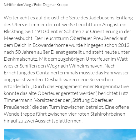
Schiffen den Weg. / Foto: Dagmar Krappe
Weiter geht es auf die östliche Seite des Jadebusens. Entlang
des Ufers ist immer der rot-weiße Leuchtturm Arngast ein
Blickfang. Seit
1910
dient er Schiffen zur Orientierung in der
Meeresbucht. Der Leuchtturm Oberfeuer Preußeneck auf
dem Deich in Eckwarderhörne wurde hingegen
schon
2012
nach
50
Jahren außer Dienst gestellt und steht heute unter
Denkmalschutz. Mit dem zugehörigen Unterfeuer im Watt
wies er Schiffen den Weg nach Wilhelmshaven. Nach
Errichtung des Containerterminals musste das Fahrwasser
angepasst werden. Deshalb waren neue Seezeichen
erforderlich. „Durch das Engagement einer Bürger­initiative
konnte das alte Oberfeuer gerettet werden“, berichtet Lutz
Timmermann, Vorsitzender der „Stiftung Oberfeuer
Preußeneck“, die den Turm inzwischen betreibt. Eine offene
Wendeltreppe führt zwischen vier roten Stahlrohrbeinen
hinauf zu zwei Aussichtsplattformen.