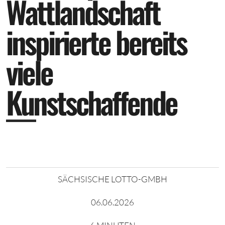
W
a
t
t
l
a
n
d
s
c
h
a
f
t
i
n
s
p
i
r
i
e
r
t
e
b
e
r
e
i
t
s
v
i
e
l
e
K
u
n
s
t
s
c
h
a
f
f
e
n
d
e
SÄCHSISCHE LOTTO-GMBH
06.06.2026