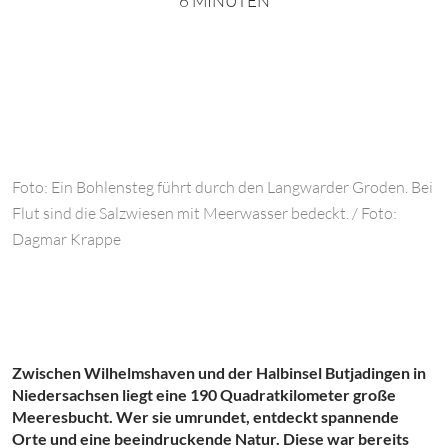
6 MINUTEN
Foto: Ein Bohlensteg führt durch den Langwarder Groden. Bei
Flut sind die Salzwiesen mit Meerwasser bedeckt. / Foto:
Dagmar Krappe
Zwischen Wilhelmshaven und der Halbinsel Butjadingen in
Niedersachsen liegt eine 190 Quadratkilometer große
Meeresbucht. Wer sie umrundet, entdeckt spannende
Orte und eine beeindruckende Natur. Diese war bereits