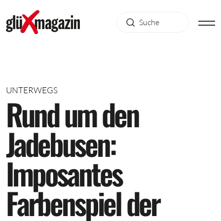
UNTERWEGS
R
u
n
d
u
m
d
e
n
J
a
d
e
b
u
s
e
n
:
I
m
p
o
s
a
n
t
e
s
F
a
r
b
e
n
s
p
i
e
l
d
e
r