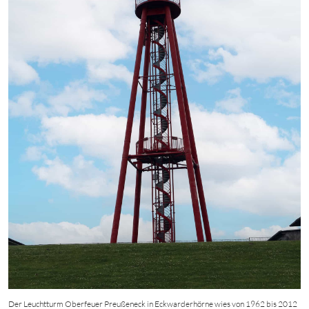
Der Leuchtturm Oberfeuer Preußeneck in Eckwarderhörne wies von 1962 bis 2012