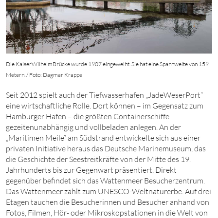
Die KaiserWilhelmBrücke wurde 1907 eingeweiht. Sie hat eine Spannweite von 159
Metern. / Foto: Dagmar Krappe
Seit
2012
spielt auch der Tiefwasserhafen „JadeWeserPort“
eine wirtschaftliche Rolle. Dort können – im Gegensatz zum
Hamburger Hafen – die größten Containerschiffe
gezeitenunabhängig und vollbeladen anlegen. An der
„Maritimen Meile“ am Südstrand entwickelte sich aus einer
privaten Initiative heraus das Deutsche Marinemuseum, das
die Geschichte der Seestreitkräfte von der Mitte
des 19
.
Jahrhunderts bis zur Gegenwart präsentiert. Direkt
gegenüber befindet sich das Wattenmeer Besucherzentrum.
Das Wattenmeer zählt zum
UNESCO-Weltnaturerbe
. Auf drei
Etagen tauchen die Besucherinnen und Besucher anhand von
Fotos, Filmen, Hör- oder Mikroskopstationen in die Welt von