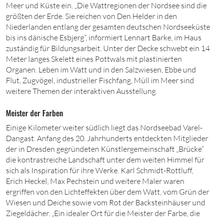
Meer und Küste ein. „Die Wattregionen der Nordsee sind die
größten der Erde. Sie reichen von Den Helder in den
Niederlanden entlang der gesamten deutschen Nordseeküste
bis ins dänische Esbjerg“, informiert Lennart Barke, im Haus
zuständig für Bildungsarbeit. Unter der Decke schwebt
ein
14
Meter langes Skelett eines Pottwals mit plastinierten
Organen. Leben im Watt und in den Salzwiesen, Ebbe und
Flut, Zugvögel, industrieller Fischfang, Müll im Meer sind
weitere Themen der interaktiven Ausstellung.
Meister der Farben
Einige Kilometer weiter südlich liegt das Nordseebad Varel-
Dangast. Anfang
des 20
. Jahrhunderts entdeckten Mitglieder
der in Dresden gegründeten Kü
nstlergemeinschaft „Brücke“
die kontrastreiche Landschaft unter dem weiten Himmel für
sich als Inspiration für ihre Werke. Karl Schmidt-Rottluff,
Erich Heckel, Max Pechstein und weitere Maler waren
ergriffen von den Lichteffekten über dem Watt, vom Grün der
Wiesen und Deiche sowie vom Rot der Backsteinhäuser und
Ziegeldächer. „Ein idealer Ort für die Meister der Farbe, die