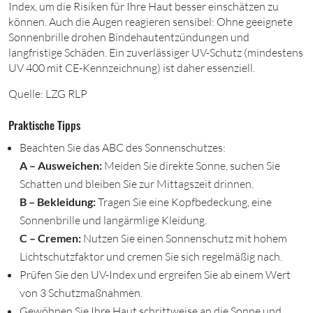
Index, um die Risiken für Ihre Haut besser einschätzen zu
können. Auch die Augen reagieren sensibel: Ohne geeignete
Sonnenbrille drohen Bindehautentzündungen und
langfristige Schäden. Ein zuverlässiger UV-Schutz (mindestens
UV
40
0
m
it CE-Kennzeichnung) ist daher essenziell.
Quelle: LZG RLP
Praktische Tipps
Beachten Sie das
ABC
des Sonnenschutzes:
A
– Ausweichen:
Meiden Sie direkte Sonne, suchen Sie
Schatten und bleiben Sie zur Mittagszeit drinnen.
B
– Bekleidung:
Tragen Sie eine Kopfbedeckung, eine
Sonnenbrille und langärmlige Kleidung.
C
– Cremen:
Nutzen Sie einen Sonnenschutz mit hohem
Lichtschutzfaktor und cremen Sie sich regelmäßig nach.
Prüfen Sie den UV-Index und ergreifen Sie ab einem Wert
von
3
Schutzmaßnahmen.
Gewöhnen Sie Ihre Haut schrittweise an die Sonne und