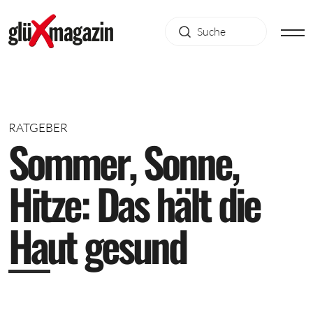
RATGEBER
S
o
m
m
e
r
,
S
o
n
n
e
,
H
i
t
z
e
:
D
a
s
h
ä
l
t
d
i
e
H
a
u
t
g
e
s
u
n
d