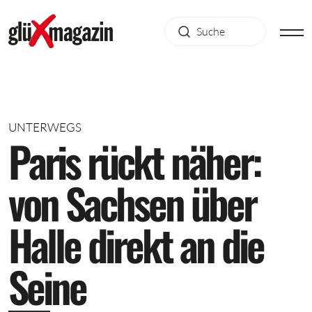
UNTERWEGS
P
a
r
i
s
r
ü
c
k
t
n
ä
h
e
r
:
v
o
n
S
a
c
h
s
e
n
ü
b
e
r
H
a
l
l
e
d
i
r
e
k
t
a
n
d
i
e
S
e
i
n
e