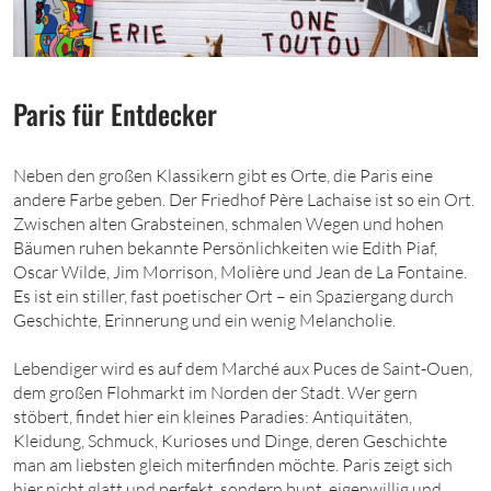
Paris für Entdecker
Neben den großen Klassikern gibt es Orte, die Paris eine
andere Farbe geben. Der Friedhof Père Lachaise ist so ein Ort.
Zwischen alten Grabsteinen, schmalen Wegen und hohen
Bäumen ruhen bekannte Persönlichkeiten wie Edith Piaf,
Oscar Wilde, Jim Morrison, Molière und Jean de La Fontaine.
Es ist ein stiller, fast poetischer Ort – ein Spaziergang durch
Geschichte, Erinnerung und ein wenig Melancholie.
Lebendiger wird es auf dem Marché aux Puces de Saint-Ouen,
dem großen Flohmarkt im Norden der Stadt. Wer gern
stöbert, findet hier ein kleines Paradies: Antiquitäten,
Kleidung, Schmuck, Kurioses und Dinge, deren Geschichte
man am liebsten gleich miterfinden möchte. Paris zeigt sich
hier nicht glatt und perfekt, sondern bunt, eigenwillig und