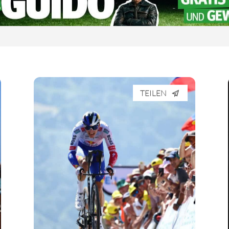
TEILEN