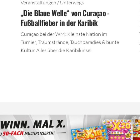
Veranstaltungen / Unterwegs
„Die Blaue Welle“ von Curaçao -
Fußballfieber in der Karibik
Curaçao bei der WM: Kleinste Nation im
Turnier, Traumstrände, Tauchparadies & bunte
Kultur. Alles über die Karibikinsel.