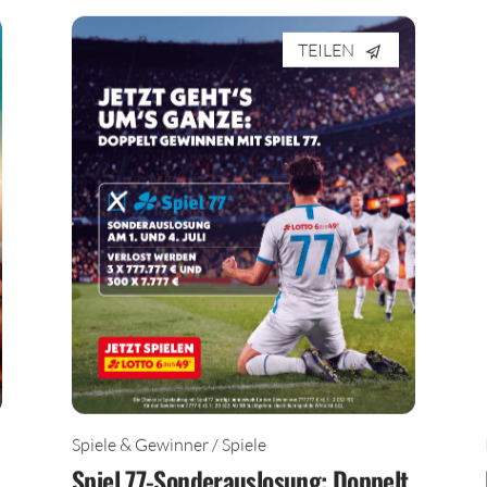
TEILEN
Spiele & Gewinner / Spiele
Spiel 77-Sonderauslosung: Doppelt