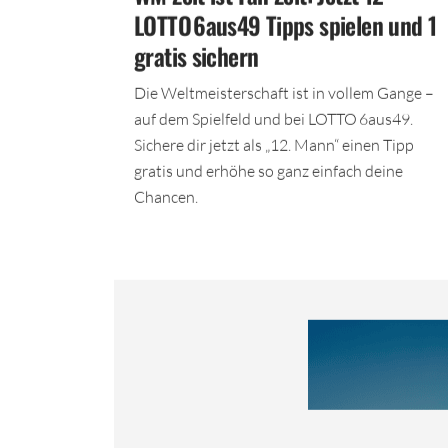
LOTTO 6aus49 Tipps spielen und 1
gratis sichern
Die Weltmeisterschaft ist in vollem Gange –
auf dem Spielfeld und bei LOTTO 6aus49.
Sichere dir jetzt als „12. Mann“ einen Tipp
gratis und erhöhe so ganz einfach deine
Chancen.