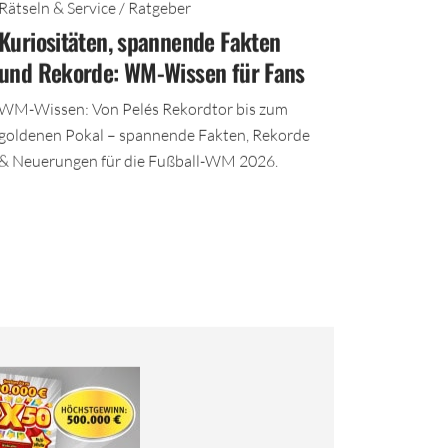
Rätseln & Service / Ratgeber
Kuriositäten, spannende Fakten
und Rekorde: WM-Wissen für Fans
WM-Wissen: Von Pelés Rekordtor bis zum
goldenen Pokal – spannende Fakten, Rekorde
& Neuerungen für die Fußball-WM 2026.