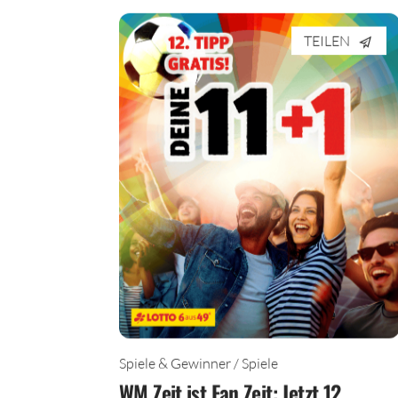
TEILEN
Spiele & Gewinner / Spiele
WM Zeit ist Fan Zeit: Jetzt 12