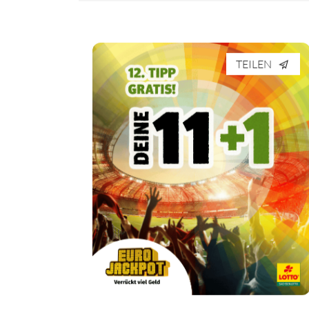
TEILEN