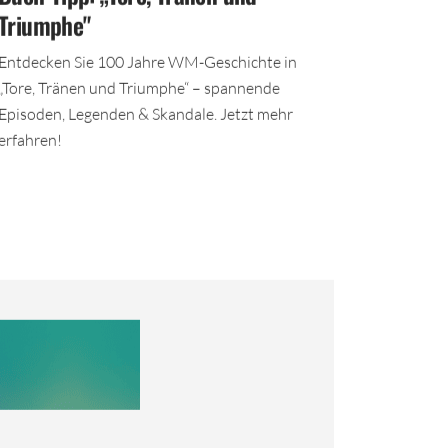
Triumphe"
Entdecken Sie 100 Jahre WM-Geschichte in
„Tore, Tränen und Triumphe“ – spannende
Episoden, Legenden & Skandale. Jetzt mehr
erfahren!