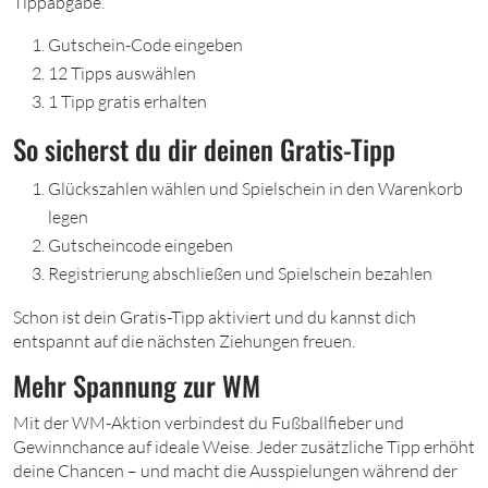
Tippabgabe.
Gutschein-Code eingeben
12 Tipps auswählen
1 Tipp gratis erhalten
So sicherst du dir deinen Gratis-Tipp
Glückszahlen wählen und Spielschein in den Warenkorb
legen
Gutscheincode eingeben
Registrierung abschließen und Spielschein bezahlen
Schon ist dein Gratis-Tipp aktiviert und du kannst dich
entspannt auf die nächsten Ziehungen freuen.
Mehr Spannung zur WM
Mit der WM-Aktion verbindest du Fußballfieber und
Gewinnchance auf ideale Weise. Jeder zusätzliche Tipp erhöht
deine Chancen – und macht die Ausspielungen während der