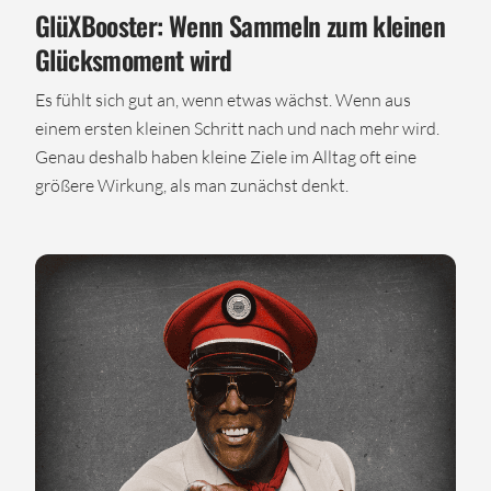
GlüXBooster: Wenn Sammeln zum kleinen
Glücksmoment wird
Es fühlt sich gut an, wenn etwas wächst. Wenn aus
einem ersten kleinen Schritt nach und nach mehr wird.
Genau deshalb haben kleine Ziele im Alltag oft eine
größere Wirkung, als man zunächst denkt.