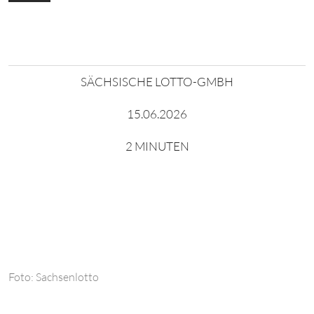
SÄCHSISCHE LOTTO-GMBH
15.06.2026
2 MINUTEN
Foto: Sachsenlotto