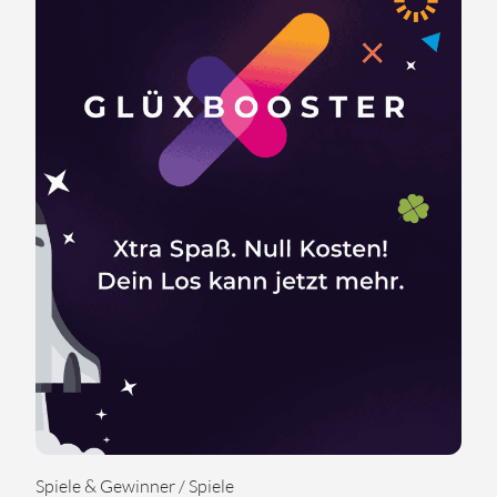
Spiele & Gewinner / Spiele