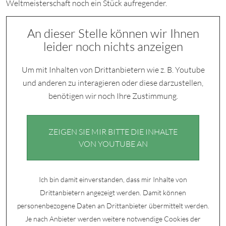
Weltmeisterschaft noch ein Stück aufregender.
An dieser Stelle können wir Ihnen
leider noch nichts anzeigen
Um mit Inhalten von Drittanbietern wie z. B. Youtube
und anderen zu interagieren oder diese darzustellen,
benötigen wir noch Ihre Zustimmung.
ZEIGEN SIE MIR BITTE DIE INHALTE
VON YOUTUBE AN
Ich bin damit einverstanden, dass mir Inhalte von
Drittanbietern angezeigt werden. Damit können
personenbezogene Daten an Drittanbieter übermittelt werden.
Je nach Anbieter werden weitere notwendige Cookies der