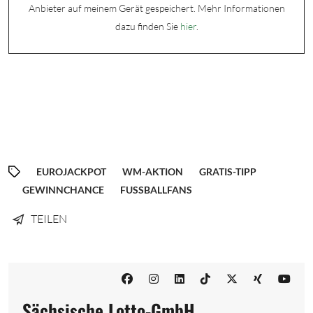
Anbieter auf meinem Gerät gespeichert. Mehr Informationen
dazu finden Sie
hier
.
EUROJACKPOT
WM-AKTION
GRATIS-TIPP
GEWINNCHANCE
FUSSBALLFANS
TEILEN
Sächsische Lotto-GmbH