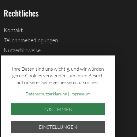
Rechtliches
Kontakt
Teilnahmebedingungen
Nutzerhinweise
Barrierefreiheitserklärung
Ihre Daten sind uns wichtig, und wir würden
Cookies löschen
gerne Cookies verwenden, um Ihren Besuch
Datenschutz
auf unserer Seite verbessern zu können.
Impressum
|
Datenschutzerklärung
Impressum
ZUSTIMMEN
EINSTELLUNGEN
© 2026 Sächsische Lotto-GmbH