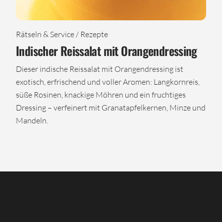
Rätseln & Service / Rezepte
Indischer Reissalat mit Orangendressing
Dieser indische Reissalat mit Orangendressing ist
exotisch, erfrischend und voller Aromen: Langkornreis,
süße Rosinen, knackige Möhren und ein fruchtiges
Dressing – verfeinert mit Granatapfelkernen, Minze und
Mandeln.