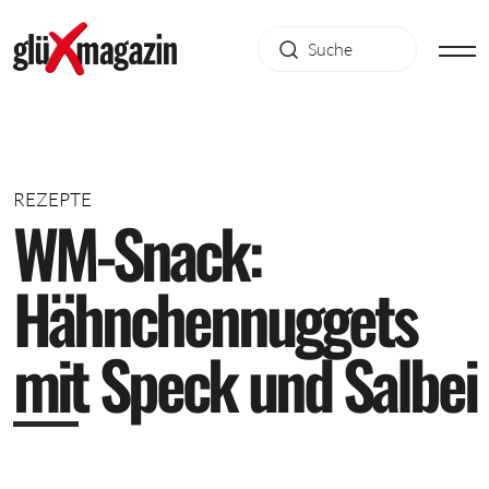
REZEPTE
W
M
-
S
n
a
c
k
:
H
ä
h
n
c
h
e
n
n
u
g
g
e
t
s
m
i
t
S
p
e
c
k
u
n
d
S
a
l
b
e
i