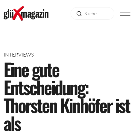
INTERVIEWS
E
i
n
e
g
u
t
e
E
n
t
s
c
h
e
i
d
u
n
g
:
T
h
o
r
s
t
e
n
K
i
n
h
ö
f
e
r
i
s
t
a
l
s