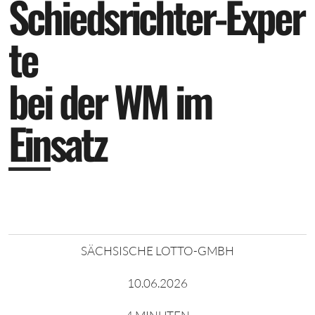
S
c
h
i
e
d
s
r
i
c
h
t
e
r
-
E
x
p
e
r
t
e
b
e
i
d
e
r
W
M
i
m
E
i
n
s
a
t
z
SÄCHSISCHE LOTTO-GMBH
10.06.2026