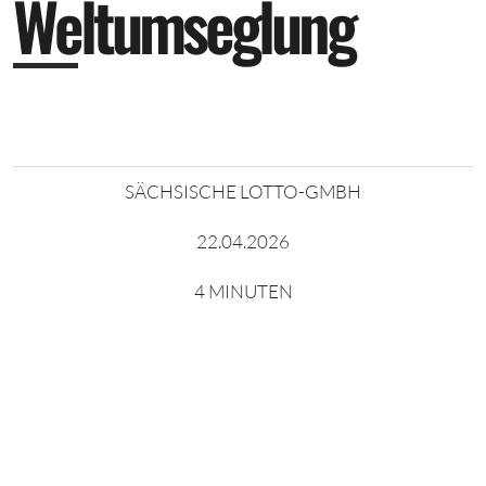
W
e
l
t
u
m
s
e
g
l
u
n
g
SÄCHSISCHE LOTTO-GMBH
22.04.2026
4 MINUTEN