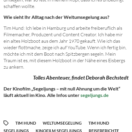
schaffen wollte.
Wie sieht Ihr Alltag nach der Weltumsegelung aus?
Tim Hund:
Ich lebe in Hamburg und arbeite freiberuflich als
Filmemacher, Produzent und Content Creator. Ich habe mir
ein altes Holzboot aus dem Jahr
1970
gekauft. Wie ich das
wieder flottmache, zeige ich auf YouTube. Wenn ich fertig bin,
möchte ich mit dem Boot nach Spitzbergen segeln. Mein
Traum ist es, mit diesem Holzboot in der Nähe eines Eisbergs
zu ankern.
Tolles Abenteuer, findet Deborah Bechstedt
Der Kinofilm „Segeljungs – mit null Ahnung um die Welt“
läuft aktuell im Kino. Alle Infos unter
segeljungs.de
TIM HUND
WELTUMSEGELUNG
TIM HUND
SEGELJUNGS
KINOFILM SEGELJUNGS
REISEBERICHTE