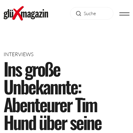
INTERVIEWS
I
n
s
g
r
o
ß
e
U
n
b
e
k
a
n
n
t
e
:
A
b
e
n
t
e
u
r
e
r
T
i
m
H
u
n
d
ü
b
e
r
s
e
i
n
e