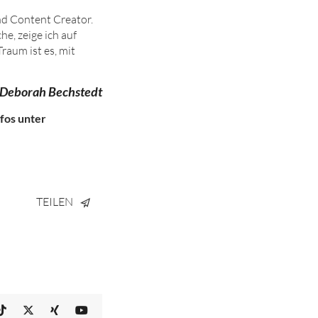
nd Content Creator.
he, zeige ich auf
raum ist es, mit
t Deborah Bechstedt
nfos unter
TEILEN