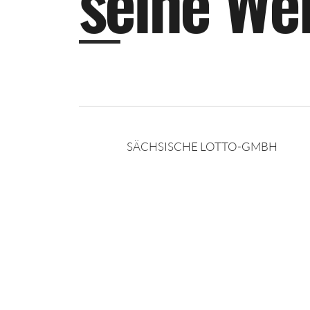
s
e
i
n
e
W
e
SÄCHSISCHE LOTTO-GMBH