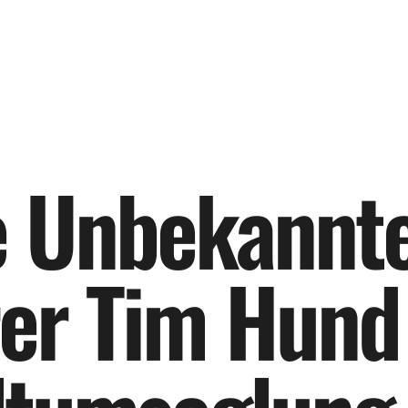
e
U
n
b
e
k
a
n
n
t
e
r
T
i
m
H
u
n
d