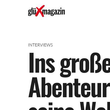
INTERVIEWS
I
n
s
g
r
o
ß
A
b
e
n
t
e
u
r