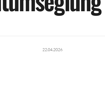
l
t
u
m
s
e
g
l
u
n
g
22.04.2026