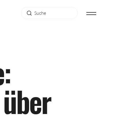
e
:
ü
b
e
r