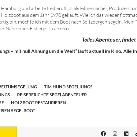
n Hamburg und arbeite freiberuflich als Filmemacher, Produzent u
es Holzboot aus dem Jahr
1970
gekauft. Wie ich das wieder flottmac
rtig bin, möchte ich mit dem Boot nach Spitzbergen segeln. Mein T
er Nähe eines Eisbergs zu ankern.
Tolles Abenteuer, finde
ungs – mit null Ahnung um die Welt“ läuft aktuell im Kino. Alle I
ELTUMSEGELUNG
TIM HUND SEGELJUNGS
UNGS
REISEBERICHTE SEGELABENTEUER
SE
HOLZBOOT RESTAURIEREN
ISEN SEGELBOOT