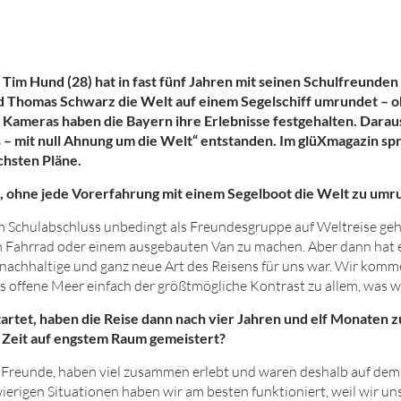
 Tim Hund (28) hat in fast fünf Jahren mit seinen Schulfreund
d Thomas Schwarz die Welt auf einem Segelschiff umrundet – o
t Kameras haben die Bayern ihre Erlebnisse festgehalten. Daraus
s – mit null Ahnung um die Welt“ entstanden. Im
glüXmagazin
spr
chsten Pläne.
, ohne jede Vorerfahrung mit einem Segelboot die Welt zu um
m Schulabschluss unbedingt als Freundesgruppe auf Weltreise ge
m Fahrrad oder einem ausgebauten Van zu machen. Aber dann hat 
e nachhaltige und ganz neue Art des Reisens für uns war. Wir kom
s offene Meer einfach der größtmögliche Kontrast zu allem, was w
startet, haben die Reise dann nach vier Jahren und elf Monaten 
 Zeit auf engstem Raum gemeistert?
 Freunde, haben viel zusammen erlebt und waren deshalb auf dem 
ierigen Situationen haben wir am besten funktioniert, weil wir un