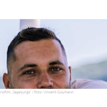
nofilm „Segeljungs“ / Foto: Vincent-Goymann