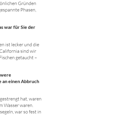
sönlichen Gründen
ngespannte Phasen,
s war für Sie der
n ist lecker und die
alifornia sind wir
Fischen getaucht –
chwere
je an einen Abbruch
gestrengt hat, waren
em Wasser waren.
egeln, war so fest in