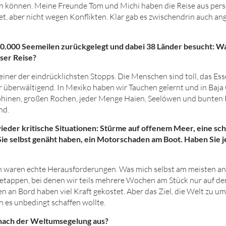
en können. Meine Freunde Tom und Michi haben die Reise aus per
et, aber nicht wegen Konflikten. Klar gab es zwischendrin auch a
0.
000
Seemeilen zurückgelegt und dabei
38
Länder besucht: Wa
ser Reise?
iner der eindrücklichsten Stopps. Die Menschen sind toll, das Esse
überwältigend. In Mexiko haben wir Tauchen gelernt und in Baja C
phinen, großen Rochen, jeder Menge Haien, Seelöwen und bunten 
nd.
ieder kritische Situationen: Stürme auf offenem Meer, eine s
Sie selbst genäht haben, ein Motorschaden am Boot. Haben Sie 
en waren echte Herausforderungen. Was mich selbst am meisten an
letappen, bei denen wir teils mehrere Wochen am Stück nur auf d
an Bord haben viel Kraft gekostet. Aber das Ziel, die Welt zu ums
h es unbedingt schaffen wollte.
g nach der Weltumsegelung aus?