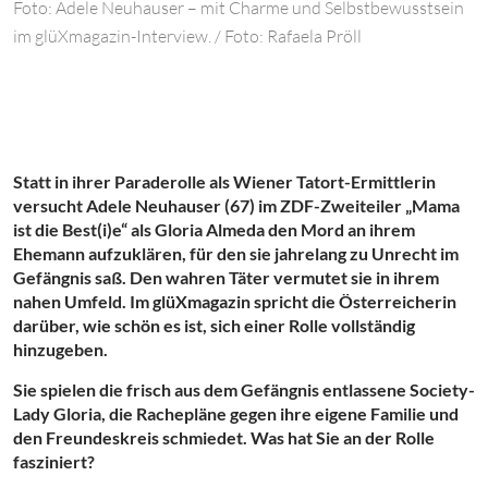
Foto: Adele Neuhauser – mit Charme und Selbstbewusstsein
im glüXmagazin-Interview. / Foto: Rafaela Pröll
Statt in ihrer Paraderolle als Wiener
Tatort-Ermittlerin
versucht Adele Neuhauser (67) im ZDF-Zweiteiler „Mama
ist die Best(i)e“ als Gloria Almeda den Mord an ihrem
Ehemann aufzuklären, für den sie jahrelang zu Unrecht im
Gefängnis saß. Den wahren Täter vermutet sie in ihrem
nahen Umfeld. Im
glüXmagazin
spricht die Österreicherin
darüber, wie schön es ist, sich einer Rolle vollständig
hinzugeben.
Sie spielen die frisch aus dem Gefängnis entlassene Society-
Lady Gloria, die Rachepläne gegen ihre eigene Familie und
den Freundeskreis schmiedet. Was hat Sie an der Rolle
fasziniert?