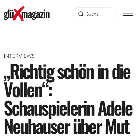
INTERVIEWS
„
R
i
c
h
t
i
g
s
c
h
ö
n
i
n
d
i
e
V
o
l
l
e
n
“
:
S
c
h
a
u
s
p
i
e
l
e
r
i
n
A
d
e
l
e
N
e
u
h
a
u
s
e
r
ü
b
e
r
M
u
t