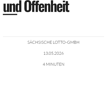
u
n
d
O
f
f
e
n
h
e
i
t
SÄCHSISCHE LOTTO-GMBH
13.05.2026
4 MINUTEN