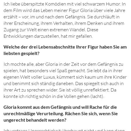
Ich liebe überspitzte Komödien mit viel schwarzem Humor. In
dem Film wird das Leben meiner Figur Gloria über viele Jahre
erzählt – vor, im und nach dem Gefängnis. Sie durchläuft in
ihrer Erscheinung, ihrem Verhalten, ihrem Denken und ihrem
Zugang zur Welt einen extremen Wandel. Diese
Entwicklungen darzustellen, hat mir gefallen.
Welche der drei Lebensabschnitte Ihrer Figur haben Sie am
liebsten gespielt?
Ich mochte alle, aber Gloria in der Zeit vor dem Gefängnis zu
spielen, hat besonders viel Spaß gemacht. Sie lebt da in ihrer
eigenen Welt voller Luxus, kümmert sich kaum um ihre Kinder
und benimmt sich ständig daneben. Das spiegelt sich auch in
ihrer Art zu sprechen wider. Sie ist völlig unreflektiert. Da
konnte ich richtig schön in die Vollen gehen
(lacht)
.
Gloria kommt aus dem Gefängnis und will Rache für die
unrechtmäßige Verurteilung. Rächen Sie sich, wenn Sie
ungerecht behandelt werden?
Ich vertrage Ungerechtigkeit überhaupt nicht und kann dann