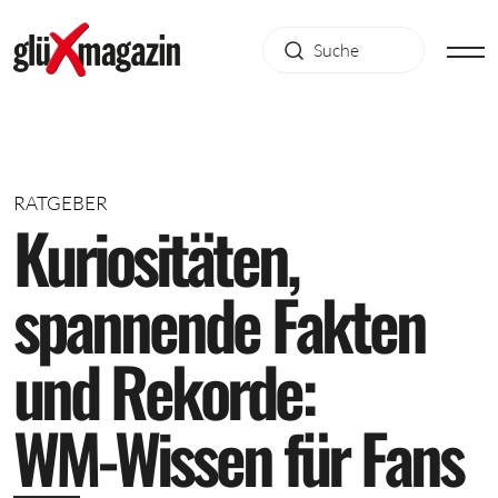
RATGEBER
K
u
r
i
o
s
i
t
ä
t
e
n
,
s
p
a
n
n
e
n
d
e
F
a
k
t
e
n
u
n
d
R
e
k
o
r
d
e
:
W
M
-
W
i
s
s
e
n
f
ü
r
F
a
n
s