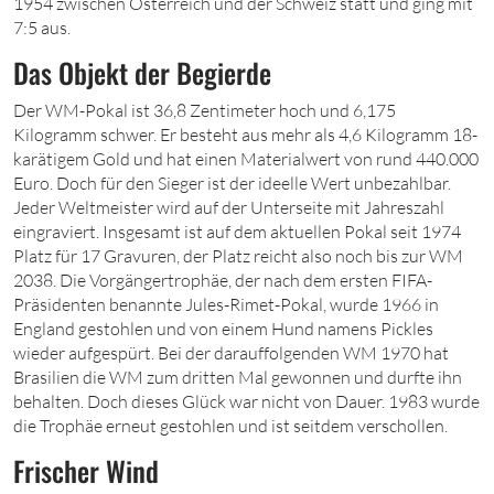
1954 zwischen Österreich und der Schweiz statt und ging mit
7:5 aus.
Das Objekt der Begierde
Der WM-Pokal ist 36,8 Zentimeter hoch und 6,175
Kilogramm schwer. Er besteht aus mehr als 4,6 Kilogramm 18-
karätigem Gold und hat einen Materialwert von rund 440.000
Euro. Doch für den Sieger ist der ideelle Wert unbezahlbar.
Jeder Weltmeister wird auf der Unterseite mit Jahreszahl
eingraviert. Insgesamt ist auf dem aktuellen Pokal seit 1974
Platz für 17 Gravuren, der Platz reicht also noch bis zur WM
2038. Die Vorgängertrophäe, der nach dem ersten FIFA-
Präsidenten benannte Jules-Rimet-Pokal, wurde 1966 in
England gestohlen und von einem Hund namens Pickles
wieder aufgespürt. Bei der darauffolgenden WM 1970 hat
Brasilien die WM zum dritten Mal gewonnen und durfte ihn
behalten. Doch dieses Glück war nicht von Dauer. 1983 wurde
die Trophäe erneut gestohlen und ist seitdem verschollen.
Frischer Wind