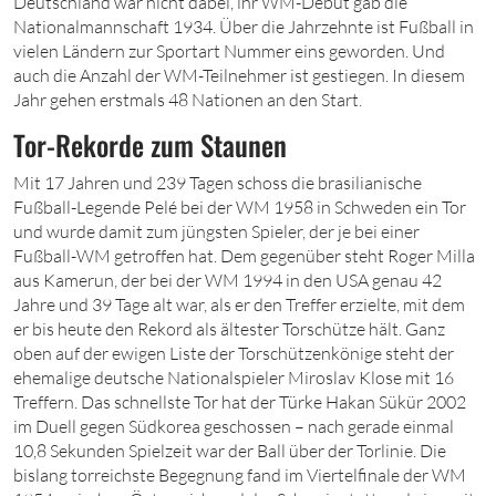
Deutschland war nicht dabei, ihr WM-Debüt gab die
Nationalmannschaft 1934. Über die Jahrzehnte ist Fußball in
vielen Ländern zur Sportart Nummer eins geworden. Und
auch die Anzahl der WM-Teilnehmer ist gestiegen. In diesem
Jahr gehen erstmals 48 Nationen an den Start.
Tor-Rekorde zum Staunen
Mit 17 Jahren und 239 Tagen schoss die brasilianische
Fußball-Legende Pelé bei der WM 1958 in Schweden ein Tor
und wurde damit zum jüngsten Spieler, der je bei einer
Fußball-WM getroffen hat. Dem gegenüber steht Roger Milla
aus Kamerun, der bei der WM 1994 in den USA genau 42
Jahre und 39 Tage alt war, als er den Treffer erzielte, mit dem
er bis heute den Rekord als ältester Torschütze hält. Ganz
oben auf der ewigen Liste der Torschützenkönige steht der
ehemalige deutsche Nationalspieler Miroslav Klose mit 16
Treffern. Das schnellste Tor hat der Türke Hakan Sükür 2002
im Duell gegen Südkorea geschossen – nach gerade einmal
10,8 Sekunden Spielzeit war der Ball über der Torlinie. Die
bislang torreichste Begegnung fand im Viertelfinale der WM