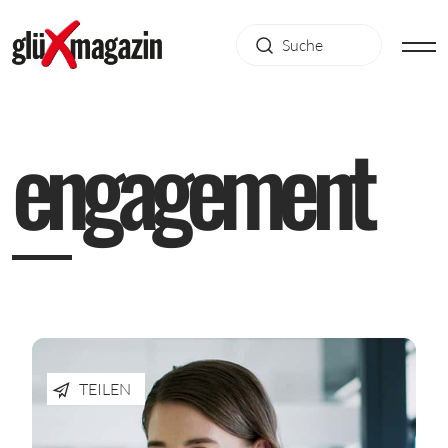
e
n
g
a
g
e
m
e
n
t
TEILEN