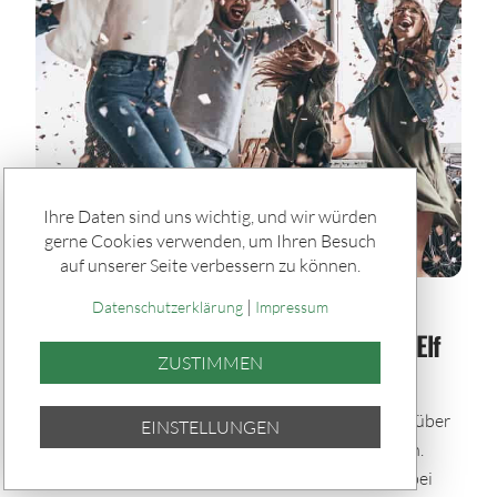
Ihre Daten sind uns wichtig, und wir würden
gerne Cookies verwenden, um Ihren Besuch
auf unserer Seite verbessern zu können.
|
Spiele & Gewinner / Gewinner
Datenschutzerklärung
Impressum
SACHSENLOTTO-Gewinner der Woche: Elf
ZUSTIMMEN
Glückstreffer in Sachsen
In der vergangenen Woche durften sich elf Spieler über
EINSTELLUNGEN
Gewinne zwischen 5.000 und 8.102,10 Euro freuen.
Dabei zeigte sich das Glück besonders spendabel bei