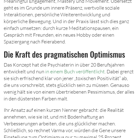
Meaningful Engagement, Mastery und Movement. Übersetzt
geht es im Grunde um innere Präsenz, wertvolle soziale
Interaktionen, persönliche Weiterentwicklung und
körperliche Bewegung. Und in der Praxis lässt sich dies ganz
einfach umsetzen: durch kurze Meditationspausen, ein
Gespräch mit Freunden, ein neues Hobby oder einen
Spaziergang nach Feierabend.
Die Kraft des pragmatischen Optimismus
Das Konzept hat die Psychiaterin in über 20 Berufsjahren
entwickelt und nun
in einem Buch veröffentlicht
. Dabei grenzt
sie sich erfrischend klar von jener „toxischen Positivität“ ab,
die uns vorschreibt, stets glücklich sein zu müssen. Genauso
wenig hält sie von einem übertriebenen Pessimismus, der alles
in den düstersten Farben malt.
Ihr Ansatz auf einen kurzen Nenner gebracht: die Realität
annehmen, wie sie ist, und mit Bodenhaftung an
Verbesserungen arbeiten, die uns glücklicher machen.
Schließlich, so rechnet Varma vor, würden die Gene unsere
Einstellung zum Optimismus nur zu maximal 25 Prozent