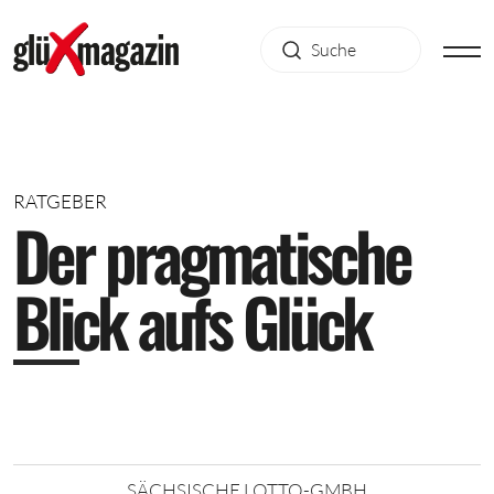
RATGEBER
D
e
r
p
r
a
g
m
a
t
i
s
c
h
e
B
l
i
c
k
a
u
f
s
G
l
ü
c
k
SÄCHSISCHE LOTTO-GMBH