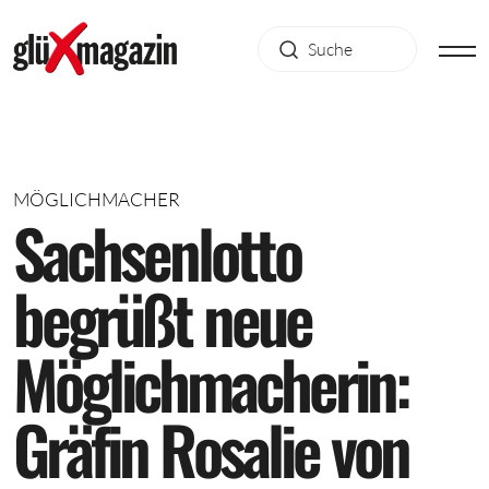
MÖGLICHMACHER
S
a
c
h
s
e
n
l
o
t
t
o
b
e
g
r
ü
ß
t
n
e
u
e
M
ö
g
l
i
c
h
m
a
c
h
e
r
i
n
:
G
r
ä
f
i
n
R
o
s
a
l
i
e
v
o
n