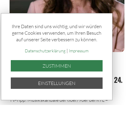
Ihre Daten sind uns wichtig, und wir würden
gerne Cookies verwenden, um Ihren Besuch
auf unserer Seite verbessern zu können.
|
Datenschutzerklärung
Impressum
Rätseln & Service / Ratgeber
ZUSTIMMEN
TV-Tipp: „Boykotte, Eskalationen &
Skandale – Musik für die Ewigkeit" am 24.
EINSTELLUNGEN
Juli bei RTL
TV-Tipp: Musikskandale der 80er/90er bei RTL –
Madonna, Manson, Milli Vanilli & mehr. 24.07.2026,
20:15 Uhr.