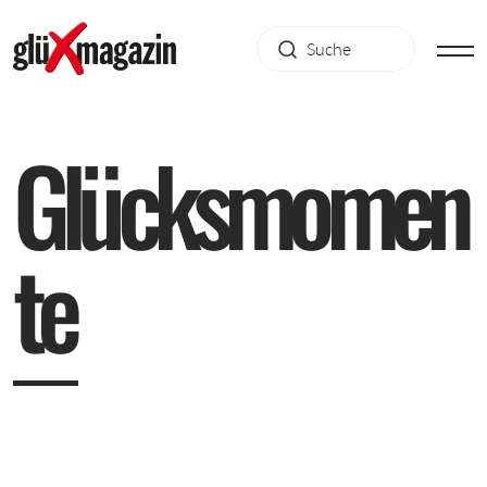
G
l
ü
c
k
s
m
o
m
e
n
t
e