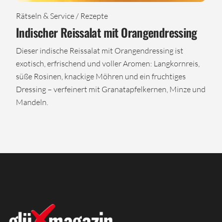
Rätseln & Service / Rezepte
Indischer Reissalat mit Orangendressing
Dieser indische Reissalat mit Orangendressing ist
exotisch, erfrischend und voller Aromen: Langkornreis,
süße Rosinen, knackige Möhren und ein fruchtiges
Dressing – verfeinert mit Granatapfelkernen, Minze und
Mandeln.