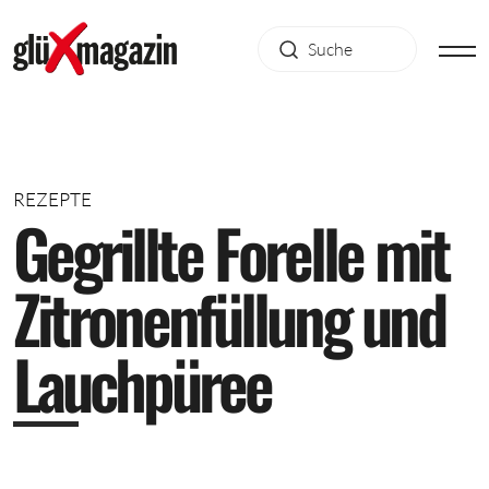
REZEPTE
G
e
g
r
i
l
l
t
e
F
o
r
e
l
l
e
m
i
t
Z
i
t
r
o
n
e
n
f
ü
l
l
u
n
g
u
n
d
L
a
u
c
h
p
ü
r
e
e