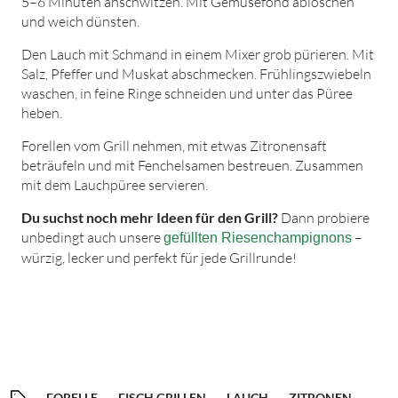
5–6 Minuten anschwitzen. Mit Gemüsefond ablöschen
und weich dünsten.
Den Lauch mit Schmand in einem Mixer grob pürieren. Mit
Salz, Pfeffer und Muskat abschmecken. Frühlingszwiebeln
waschen, in feine Ringe schneiden und unter das Püree
heben.
Forellen vom Grill nehmen, mit etwas Zitronensaft
beträufeln und mit Fenchelsamen bestreuen. Zusammen
mit dem Lauchpüree servieren.
Du suchst noch mehr Ideen für den Grill?
Dann probiere
unbedingt auch unsere
–
gefüllten Riesenchampignons
würzig, lecker und perfekt für jede Grillrunde!
FORELLE
FISCH GRILLEN
LAUCH
ZITRONEN