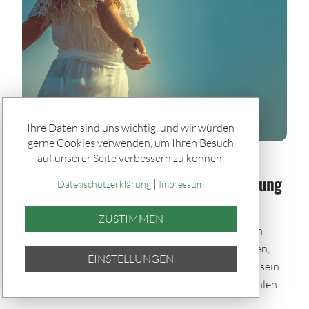
Ihre Daten sind uns wichtig, und wir würden
gerne Cookies verwenden, um Ihren Besuch
auf unserer Seite verbessern zu können.
Spiele & Gewinner / Spiele
Sommerglück im Paket: Bei jeder Ziehung
|
Datenschutzerklärung
Impressum
dabei – auch im Urlaub
ZUSTIMMEN
Mit den Sommerglück Spielpaketen bleibst du auch
während der Urlaubszeit im Spiel. Einmal auswählen,
EINSTELLUNGEN
automatisch tippen und bei allen Ziehungen dabei sein
– bequem per Quicktipp mit zufällig gewählten Zahlen.