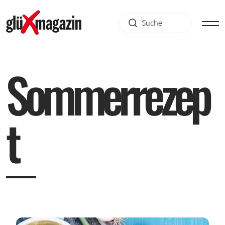
S
o
m
m
e
r
r
e
z
e
p
t