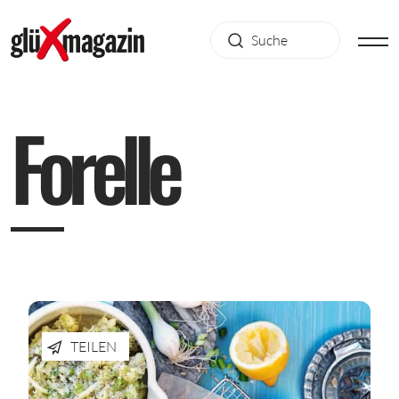
F
o
r
e
l
l
e
TEILEN