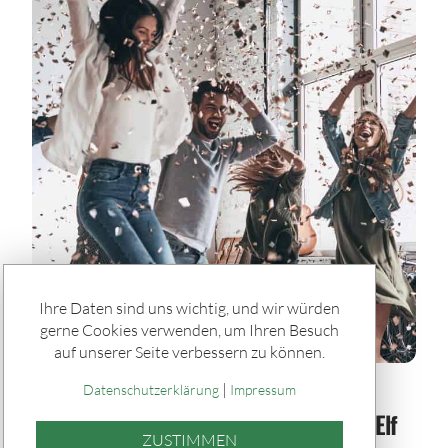
Ihre Daten sind uns wichtig, und wir würden
gerne Cookies verwenden, um Ihren Besuch
auf unserer Seite verbessern zu können.
|
Spiele & Gewinner / Gewinner
Datenschutzerklärung
Impressum
SACHSENLOTTO-Gewinner der Woche: Elf
ZUSTIMMEN