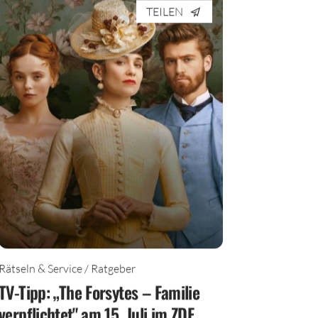
TEILEN
Rätseln & Service / Ratgeber
TV-Tipp: „The Forsytes – Familie
verpflichtet" am 15. Juli im ZDF