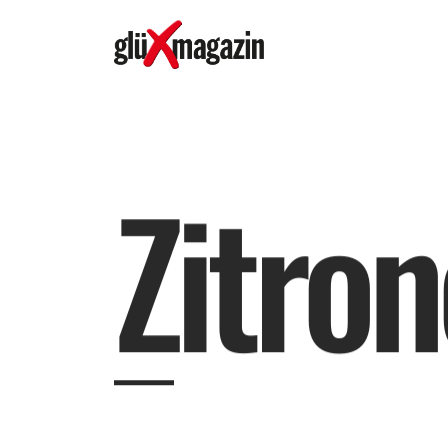
Z
i
t
r
o
n