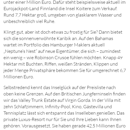
unter einer Million Euro. Dafür steht beispielsweise aktuell im
Eurojackpot-Land Finnland die Insel Koitere zum Verkauf.
Rund 7,7 Hektar groß, umgeben von glasklarem Wasser und
unbeschreiblich viel Ruhe.
Klingt gut, aber ist doch etwas zu frostig für Sie? Dann bietet
sich die sonnenverwöhnte Karibik an. Auf den Bahamas
wartet im Portfolio des Hamburger Maklers aktuell
„Neptune’s Nest“ auf neue Eigentümer, die sich – zumindest
ein wenig – wie Robinson Crusoe fühlen möchten. Knapp 49
Hektar mit Buchten, Riffen, weißen Stränden, Klippen und
jeder Menge Privatsphäre bekommen Sie für umgerechnet 6,7
Millionen Euro.
Selbstredend kennt das Inselglück auf der Preisliste nach
oben keine Grenzen. Auf den Britischen Jungferninseln finden
wir das Valley Trunk Estate auf Virgin Gorda. In der Villa mit
zehn Schlafzimmern, Infinity-Pool, Kino, Gästevilla und
Tennisplatz lässt sich entspannt das Inselleben genießen. Das
private Luxus-Resort nur für Sie und Ihre Lieben kann Ihnen
gehören. Vorausgesetzt, Sie haben gerade 42,5 Millionen Euro