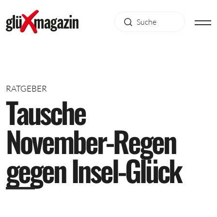
RATGEBER
T
a
u
s
c
h
e
N
o
v
e
m
b
e
r
-
R
e
g
e
n
g
e
g
e
n
I
n
s
e
l
-
G
l
ü
c
k