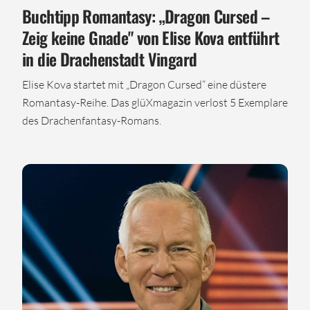
Buchtipp Romantasy: „Dragon Cursed –
Zeig keine Gnade" von Elise Kova entführt
in die Drachenstadt Vingard
Elise Kova startet mit „Dragon Cursed“ eine düstere
Romantasy-Reihe. Das glüXmagazin verlost 5 Exemplare
des Drachenfantasy-Romans.