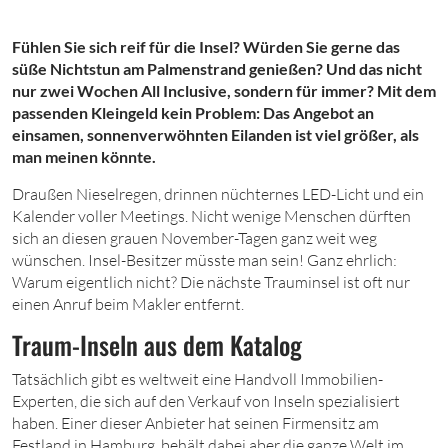
Fühlen Sie sich reif für die Insel? Würden Sie gerne das
süße Nichtstun am Palmenstrand genießen? Und das nicht
nur zwei Wochen All Inclusive, sondern für immer? Mit dem
passenden Kleingeld kein Problem: Das Angebot an
einsamen, sonnenverwöhnten Eilanden ist viel größer, als
man meinen könnte.
Draußen Nieselregen, drinnen nüchternes LED-Licht und ein
Kalender voller Meetings. Nicht wenige Menschen dürften
sich an diesen grauen November-Tagen ganz weit weg
wünschen. Insel-Besitzer müsste man sein! Ganz ehrlich:
Warum eigentlich nicht? Die nächste Trauminsel ist oft nur
einen Anruf beim Makler entfernt.
Traum-Inseln aus dem Katalog
Tatsächlich gibt es weltweit eine Handvoll Immobilien-
Experten, die sich auf den Verkauf von Inseln spezialisiert
haben. Einer dieser Anbieter hat seinen Firmensitz am
Festland in Hamburg, behält dabei aber die ganze Welt im