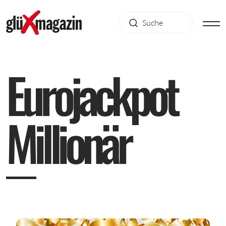
E
u
r
o
j
a
c
k
p
o
t
M
i
l
l
i
o
n
ä
r