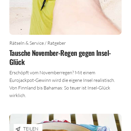
Rätseln & Service / Ratgeber
Tausche November-Regen gegen Insel-
Glück
Erschöpft vom Novemberregen? Mit einem
Eurojackpot-Gewinn wird die eigene Insel realistisch.
Von Finnland bis Bahamas: So teuer ist Insel-Glück
wirklich.
TEILEN