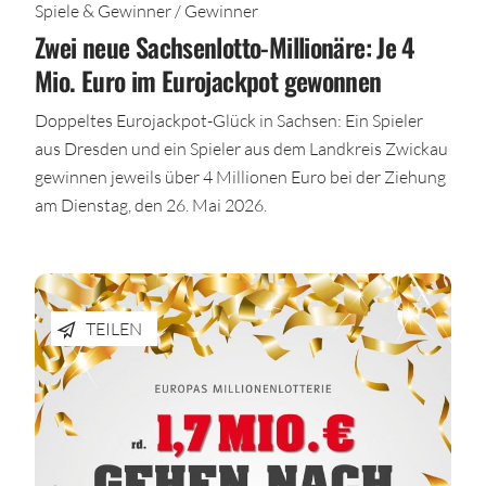
Spiele & Gewinner / Gewinner
Zwei neue Sachsenlotto-Millionäre: Je 4
Mio. Euro im Eurojackpot gewonnen
Doppeltes Eurojackpot-Glück in Sachsen: Ein Spieler
aus Dresden und ein Spieler aus dem Landkreis Zwickau
gewinnen jeweils über 4 Millionen Euro bei der Ziehung
am Dienstag, den 26. Mai 2026.
TEILEN