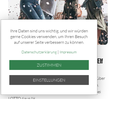
Ihre Daten sind uns wichtig, und wir würden
gerne Cookies verwenden, um Ihren Besuch
auf unserer Seite verbessern zu können.
|
Spiele & Gewinner / Gewinner
Datenschutzerklärung
Impressum
SACHSENLOTTO-Gewinner der Woche: Elf
ZUSTIMMEN
Glückstreffer in Sachsen
In der vergangenen Woche durften sich elf Spieler über
EINSTELLUNGEN
Gewinne zwischen 5.000 und 8.102,10 Euro freuen.
Dabei zeigte sich das Glück besonders spendabel bei
LOTTO 6aus49.