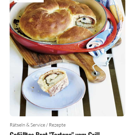
Rätseln & Service / Rezepte
Gefülltes Brot "Tortano" vom Grill