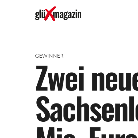
GEWINNER
Z
w
e
i
n
e
u
S
a
c
h
s
e
n
l