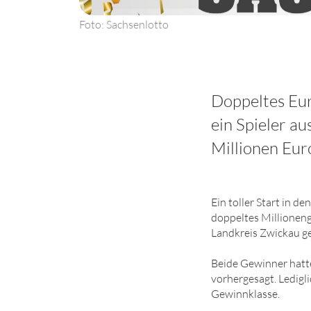
Foto: Sachsenlotto
Doppeltes Eur
ein Spieler a
Millionen Eur
Ein toller Start in d
doppeltes Millioneng
Landkreis Zwickau ge
Beide Gewinner hatte
vorhergesagt. Ledigl
Gewinnklasse.