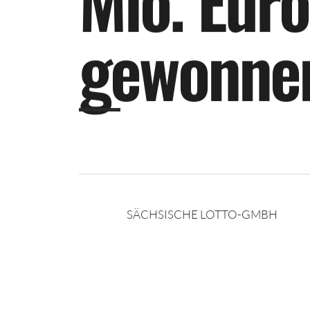
M
i
o
.
E
u
r
o
g
e
w
o
n
n
e
SÄCHSISCHE LOTTO-GMBH