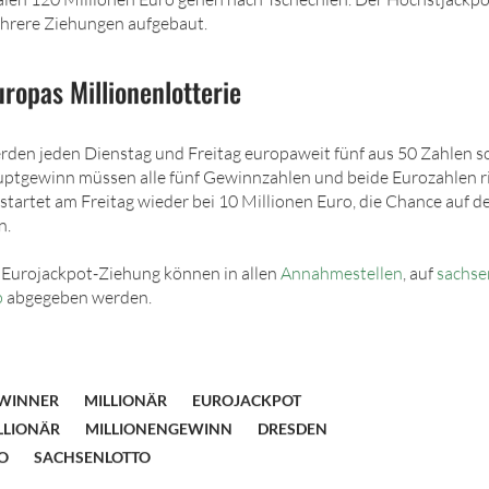
len 120 Millionen Euro gehen nach Tschechien. Der Höchstjackpot 
ehrere Ziehungen aufgebaut.
uropas Millionenlotterie
rden jeden Dienstag und Freitag europaweit fünf aus 50 Zahlen s
ptgewinn müssen alle fünf Gewinnzahlen und beide Eurozahlen ri
tartet am Freitag wieder bei 10 Millionen Euro, die Chance auf de
n.
e Eurojackpot-Ziehung können in allen
Annahmestellen
, auf
sachse
p
abgegeben werden.
WINNER
MILLIONÄR
EUROJACKPOT
LLIONÄR
MILLIONENGEWINN
DRESDEN
O
SACHSENLOTTO