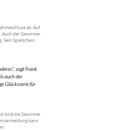
nahmeschluss ab. Auf
ng. Auch der Gewinner
. Sein Spielschein
deres“, sagt Frank
ls auch der
ge Glücksserie für
it sind die Gewinner
winnanmeldung kann
en.