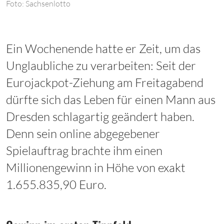
Foto: Sachsenlotto
Ein Wochenende hatte er Zeit, um das
Unglaubliche zu verarbeiten: Seit der
Eurojackpot-Ziehung am Freitagabend
dürfte sich das Leben für einen Mann aus
Dresden schlagartig geändert haben.
Denn sein online abgegebener
Spielauftrag brachte ihm einen
Millionengewinn in Höhe von exakt
1.655.835,90 Euro.