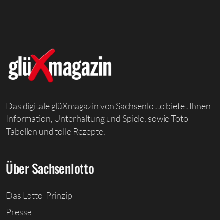
Das digitale glüXmagazin von Sachsenlotto bietet Ihnen
Information, Unterhaltung und Spiele, sowie Toto-
Tabellen und tolle Rezepte.
Über Sachsenlotto
Das Lotto-Prinzip
Presse