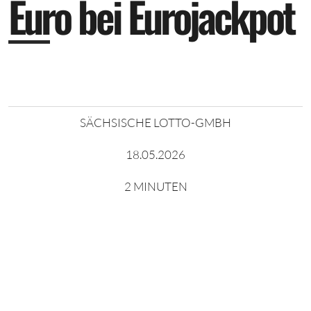
E
u
r
o
b
e
i
E
u
r
o
j
a
c
k
p
o
t
SÄCHSISCHE LOTTO-GMBH
18.05.2026
2 MINUTEN