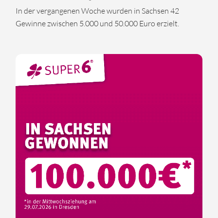
In der vergangenen Woche wurden in Sachsen 42
Gewinne zwischen 5.000 und 50.000 Euro erzielt.