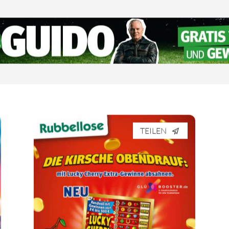
TEILEN