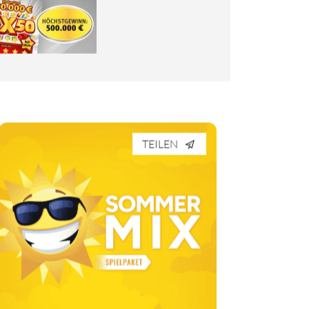
TEILEN