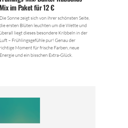
Mix im Paket für 12 €
Die Sonne zeigt sich von ihrer schönsten Seite,
die ersten Blüten leuchten um die Wette und
überall liegt dieses besondere Kribbeln in der
Luft – Frühlingsgefühle pur! Genau der
richtige Moment für frische Farben, neue
Energie und ein bisschen Extra-Glück.