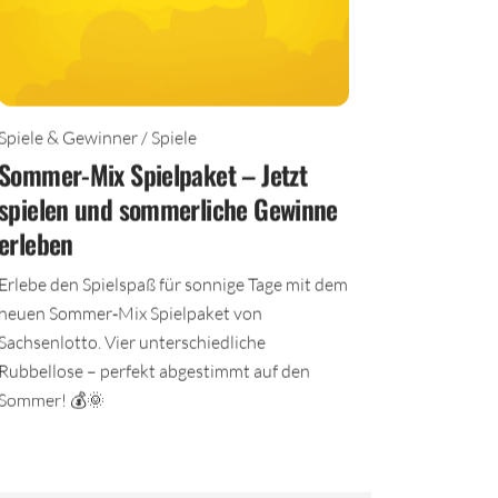
Spiele & Gewinner / Spiele
Sommer‑Mix Spielpaket – Jetzt
spielen und sommerliche Gewinne
erleben
Erlebe den Spielspaß für sonnige Tage mit dem
neuen Sommer‑Mix Spielpaket von
Sachsenlotto. Vier unterschiedliche
Rubbellose – perfekt abgestimmt auf den
Sommer! 💰🌞