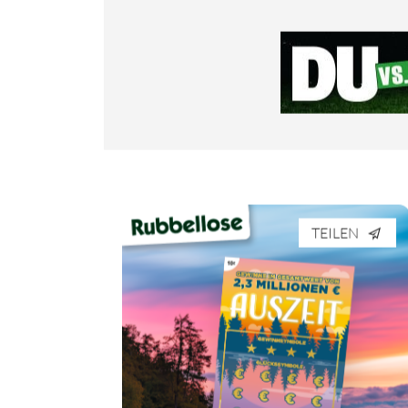
TEILEN