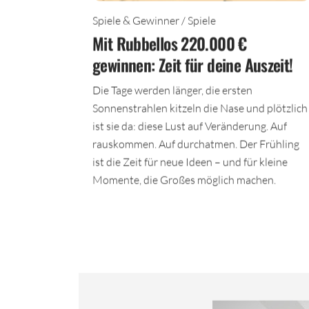
Spiele & Gewinner / Spiele
Mit Rubbellos 220.000 €
gewinnen: Zeit für deine Auszeit!
Die Tage werden länger, die ersten
Sonnenstrahlen kitzeln die Nase und plötzlich
ist sie da: diese Lust auf Veränderung. Auf
rauskommen. Auf durchatmen. Der Frühling
ist die Zeit für neue Ideen – und für kleine
Momente, die Großes möglich machen.