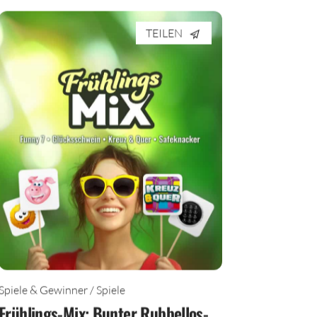
TEILEN
Spiele & Gewinner / Spiele
Frühlings-Mix: Bunter Rubbellos-