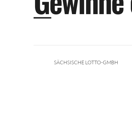
G
e
w
i
n
n
e
SÄCHSISCHE LOTTO-GMBH