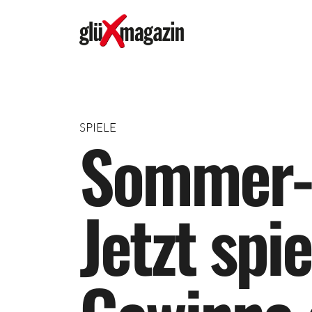
SPIELE
S
o
m
m
e
r
‑
J
e
t
z
t
s
p
i
e