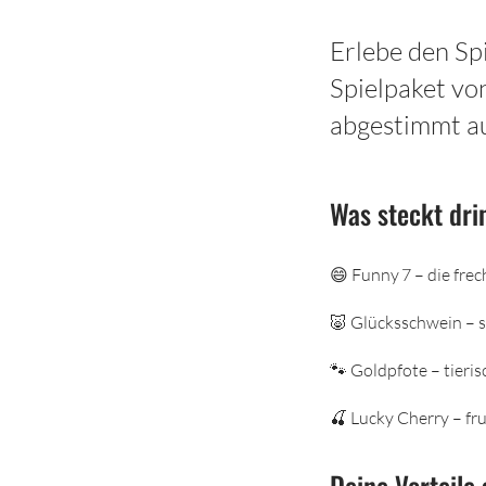
Erlebe den Sp
Spielpaket vo
abgestimmt a
Was steckt dri
😄 Funny 7 – die fre
🐷 Glücksschwein – s
🐾 Goldpfote – tieri
🍒 Lucky Cherry – fr
Deine Vorteile 