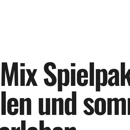
M
i
x
S
p
i
e
l
p
a
l
e
n
u
n
d
s
o
m