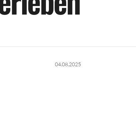
e
r
l
e
b
e
n
04.08.2025