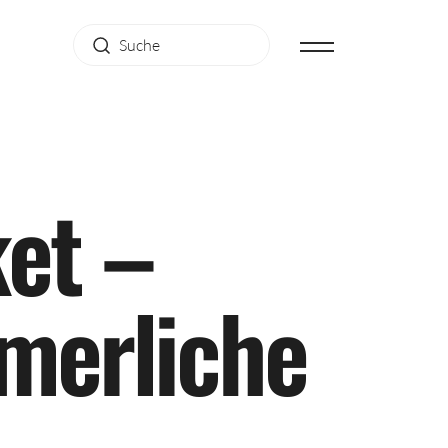
k
e
t
–
m
e
r
l
i
c
h
e