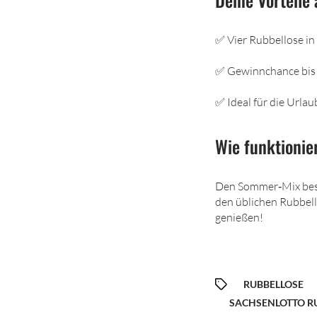
✅ Vier Rubbellose i
✅ Gewinnchance bis 
✅ Ideal für die Urla
Wie funktionier
Den Sommer‑Mix bes
den üblichen Rubbell
genießen!
RUBBELLOSE
SACHSENLOTTO R