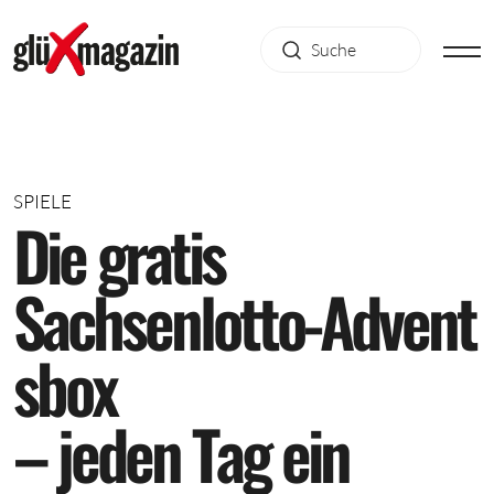
SPIELE
D
i
e
g
r
a
t
i
s
S
a
c
h
s
e
n
l
o
t
t
o
-
A
d
v
e
n
t
s
b
o
x
–
j
e
d
e
n
T
a
g
e
i
n