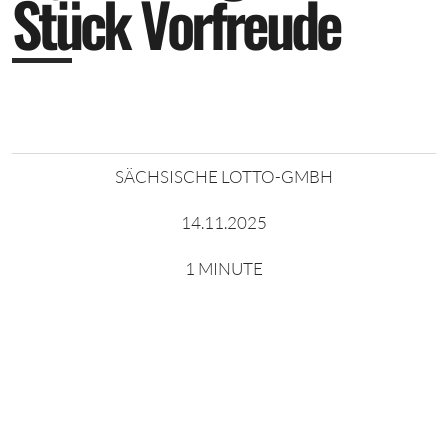
S
t
ü
c
k
V
o
r
f
r
e
u
d
e
SÄCHSISCHE LOTTO-GMBH
14.11.2025
1 MINUTE