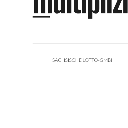
m
u
l
t
i
p
l
i
z
i
SÄCHSISCHE LOTTO-GMBH