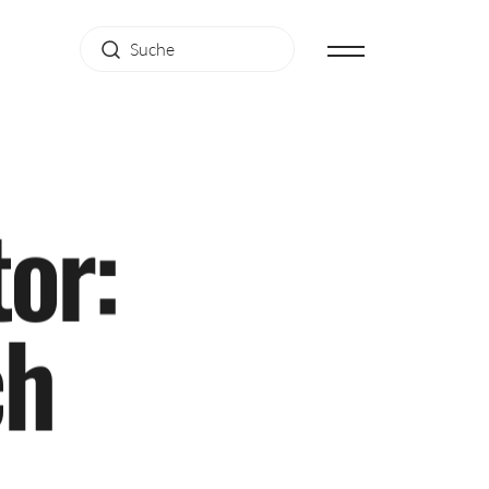
t
o
r
:
c
h