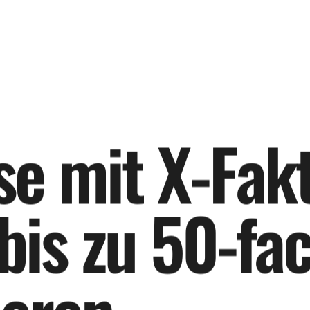
s
e
m
i
t
X
-
F
a
k
b
i
s
z
u
5
0
-
f
a