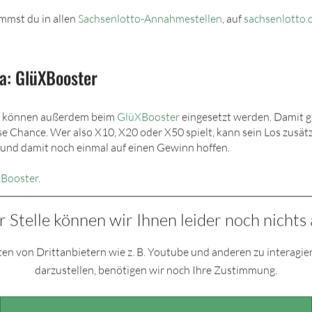
mmst du in allen
Sachsenlotto-Annahmestellen
, auf
sachsenlotto.
ra: GlüXBooster
he können außerdem beim
GlüXBooster
eingesetzt werden. Damit g
e Chance. Wer also X10, X20 oder X50 spielt, kann sein Los zusätz
und damit noch einmal auf einen Gewinn hoffen.
XBooster
.
r Stelle können wir Ihnen leider noch nichts
en von Drittanbietern wie z. B. Youtube und anderen zu interagie
darzustellen, benötigen wir noch Ihre Zustimmung.