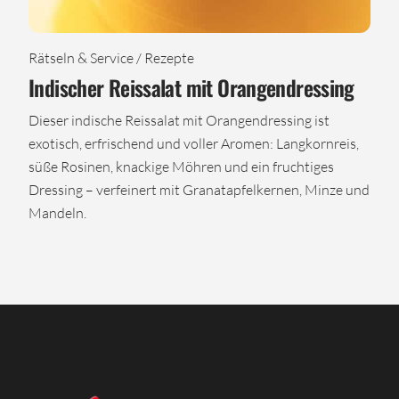
Rätseln & Service / Rezepte
Indischer Reissalat mit Orangendressing
Dieser indische Reissalat mit Orangendressing ist
exotisch, erfrischend und voller Aromen: Langkornreis,
süße Rosinen, knackige Möhren und ein fruchtiges
Dressing – verfeinert mit Granatapfelkernen, Minze und
Mandeln.