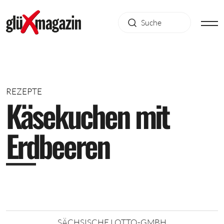
REZEPTE
K
ä
s
e
k
u
c
h
e
n
m
i
t
E
r
d
b
e
e
r
e
n
SÄCHSISCHE LOTTO-GMBH