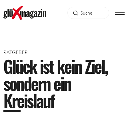
RATGEBER
G
l
ü
c
k
i
s
t
k
e
i
n
Z
i
e
l
,
s
o
n
d
e
r
n
e
i
n
K
r
e
i
s
l
a
u
f