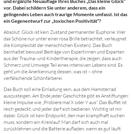
und ergänzte Neuauflage Ihres Buches „Das kleine Glück“
vor. Dabei schildern Sie unter anderem, dass ein
gelingendes Leben auch traurige Momente umfasst. Ist das
ein Gegenentwurf zur „toxischen Positivität“?
Absolut. Glück ist kein Zustand permanenter Euphorie. Wer
das Schöne nur unter einer rosa Brille betrachtet, verleugnet
die Komplexität der menschlichen Existenz. Das Buch
beinhaltet bewusst Beiträge von Expertinnen und Experten
aus der Trauma- und Kindertherapie, die zeigen, dass auch
Schmerz und Umwege Teil eines intensiven Lebens sind. Es
geht um die Anerkennung dessen, was ist – ohne
verfälschende Schönfärberei.
Das Buch soll eine Einladung sein, aus dem Hamsterrad
auszusteigen. Am Ende jeder Geschichte gibt es Anstiftungen:
kleine Impulse wie „Probiere mal X oder Y aus“. Das Buffet ist
reich gedeckt, und jeder darf sich bedienen. Wichtig ist mir
dabei: Glück ist kein Endpunkt, den man krampfhaft suchen
muss, sondern ein Kreislauf. Man darf sich auch mal
zurücklehnen und die Batterie aufladen, wenn es gut läuft.