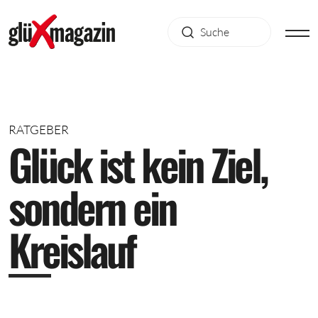
RATGEBER
G
l
ü
c
k
i
s
t
k
e
i
n
Z
i
e
l
,
s
o
n
d
e
r
n
e
i
n
K
r
e
i
s
l
a
u
f