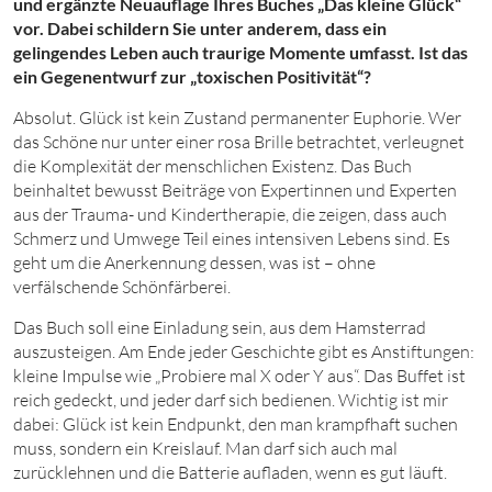
und ergänzte Neuauflage Ihres Buches „Das kleine Glück“
vor. Dabei schildern Sie unter anderem, dass ein
gelingendes Leben auch traurige Momente umfasst. Ist das
ein Gegenentwurf zur „toxischen Positivität“?
Absolut. Glück ist kein Zustand permanenter Euphorie. Wer
das Schöne nur unter einer rosa Brille betrachtet, verleugnet
die Komplexität der menschlichen Existenz. Das Buch
beinhaltet bewusst Beiträge von Expertinnen und Experten
aus der Trauma- und Kindertherapie, die zeigen, dass auch
Schmerz und Umwege Teil eines intensiven Lebens sind. Es
geht um die Anerkennung dessen, was ist – ohne
verfälschende Schönfärberei.
Das Buch soll eine Einladung sein, aus dem Hamsterrad
auszusteigen. Am Ende jeder Geschichte gibt es Anstiftungen:
kleine Impulse wie „Probiere mal X oder Y aus“. Das Buffet ist
reich gedeckt, und jeder darf sich bedienen. Wichtig ist mir
dabei: Glück ist kein Endpunkt, den man krampfhaft suchen
muss, sondern ein Kreislauf. Man darf sich auch mal
zurücklehnen und die Batterie aufladen, wenn es gut läuft.