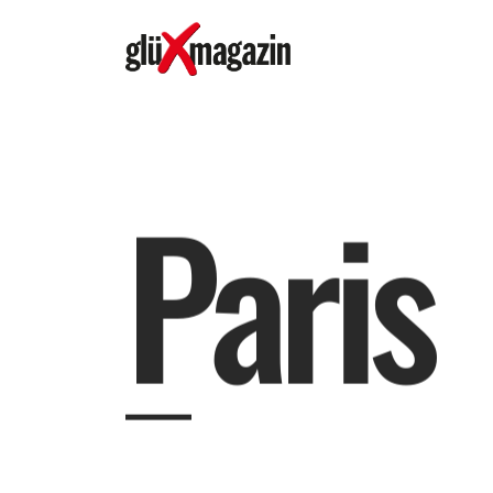
P
a
r
i
s