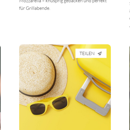
Mozzarella – knusprig gebacken und perfekt
für Grillabende.
TEILEN