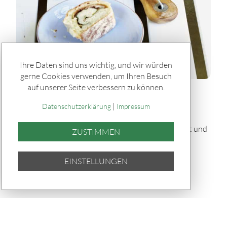
Ihre Daten sind uns wichtig, und wir würden
gerne Cookies verwenden, um Ihren Besuch
auf unserer Seite verbessern zu können.
Rätseln & Service / Rezepte
|
Gefülltes Brot "Tortano" vom Grill
Datenschutzerklärung
Impressum
Dieses gefüllte Brot „Tortano“ vom Grill ist herzhaft und
ZUSTIMMEN
saftig: Ein fluffiger Hefeteig umhüllt Pesto,
Parmaschinken, Oliven und Mozzarella – knusprig
EINSTELLUNGEN
gebacken und perfekt für Grillabende.
TEILEN