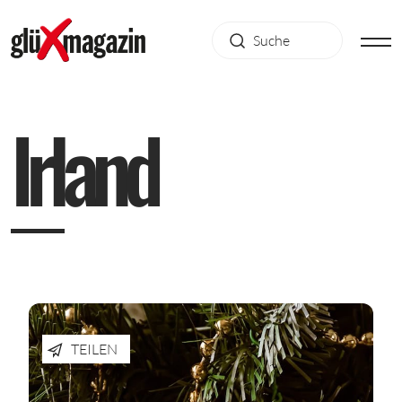
I
r
l
a
n
d
TEILEN