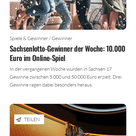
Spiele & Gewinner / Gewinner
Sachsenlotto-Gewinner der Woche: 10.000
Euro im Online-Spiel
In der vergangenen Woche wurden in Sachsen 17
Gewinne zwischen 5.000 und 50.000 Euro erzielt. Drei
Gewinne ragen dabei besonders heraus.
TEILEN