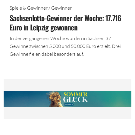
Spiele & Gewinner / Gewinner
Sachsenlotto-Gewinner der Woche: 17.716
Euro in Leipzig gewonnen
In der vergangenen Woche wurden in Sachsen 37
Gewinne zwischen 5.000 und 50.000 Euro erzielt. Drei
Gewinne fielen dabei besonders auf.