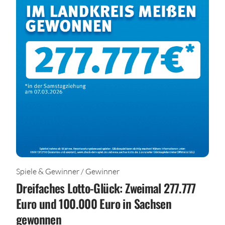
Spiele & Gewinner / Gewinner
Dreifaches Lotto-Glück: Zweimal 277.777
Euro und 100.000 Euro in Sachsen
gewonnen