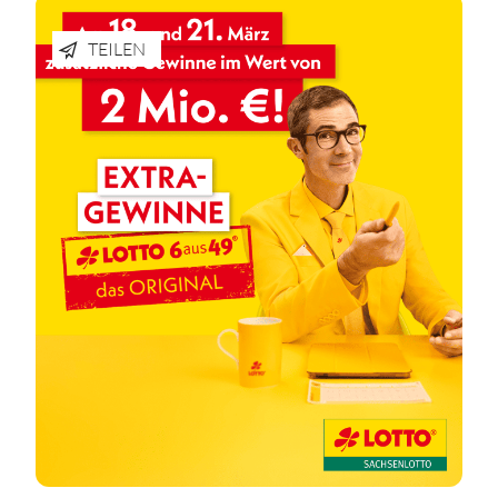
TEILEN