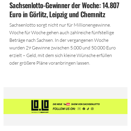
Sachsenlotto-Gewinner der Woche: 14.807
Euro in Görlitz, Leipzig und Chemnitz
Sachsenlotto sorgt nicht nur für Millionengewinne.
Woche für Woche gehen auch zahlreiche fünfstellige
Beträge nach Sachsen. In der vergangenen Woche
wurden 29 Gewinne zwischen 5.000 und 50.000 Euro
erzielt – Geld, mit dem sich kleine Wünsche erfüllen
oder größere Pläne voranbringen lassen.