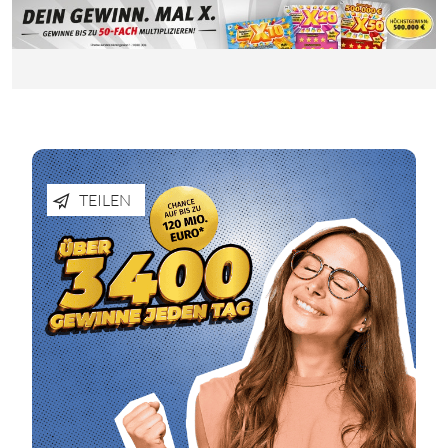
TEILEN