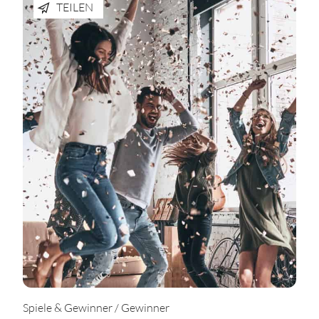
TEILEN
Spiele & Gewinner / Gewinner