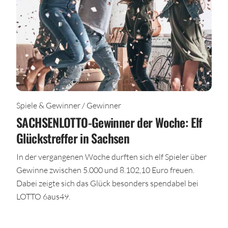
Spiele & Gewinner / Gewinner
SACHSENLOTTO-Gewinner der Woche: Elf
Glückstreffer in Sachsen
In der vergangenen Woche durften sich elf Spieler über
Gewinne zwischen 5.000 und 8.102,10 Euro freuen.
Dabei zeigte sich das Glück besonders spendabel bei
LOTTO 6aus49.