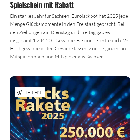
Spielschein mit Rabatt
Ein starkes Jahr für Sachsen: Eurojackpot hat 2025 jede
Menge Glücksmomente in den Freistaat gebracht. Bei
den Ziehungen am Dienstag und Freitag gab es
insgesamt 1.244.200 Gewinne. Besonders erfreulich: 25
Hochgewinne in den Gewinnklassen 2 und 3 gingen an
Mitspielerinnen und Mitspieler aus Sachsen.
TEILEN