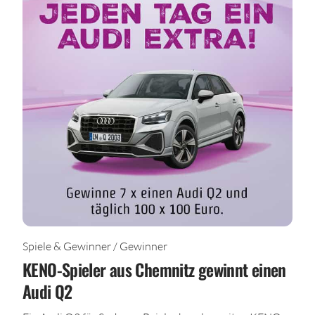
Spiele & Gewinner / Gewinner
KENO-Spieler aus Chemnitz gewinnt einen
Audi Q2