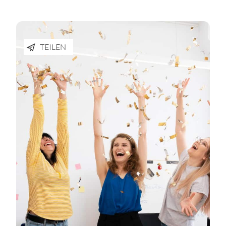
TEILEN