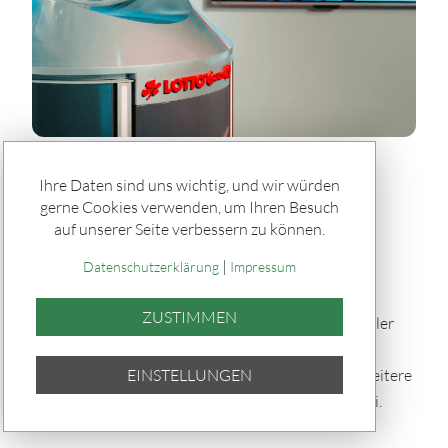
Spiele & Gewinner / Gewinner
Ihre Daten sind uns wichtig, und wir würden
Das Sachsenlotto-Jahr 2025:
gerne Cookies verwenden, um Ihren Besuch
Millionengewinne und viele große
auf unserer Seite verbessern zu können.
Glückstreffer
|
Datenschutzerklärung
Impressum
2025 war für Sachsen ein Jahr voller besonderer
ZUSTIMMEN
Glücksmomente: Zahlreiche Spielerinnen und Spieler
durften sich über große Gewinne freuen – fünf von
ihnen knackten sogar die Millionengrenze. Zwei weitere
EINSTELLUNGEN
Hochgewinne schrammten nur knapp daran vorbei.