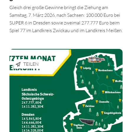
Gleich drei große Gewinne bringt die Ziehung am
Samstag, 7. März 2026, nach Sachsen: 100.000 Euro bei
SUPER 6 in Dresden sowie zweimal 277.777 Euro beim
Spiel 77 im Landkreis Zwickau und im Landkreis Meißen.
TEILEN