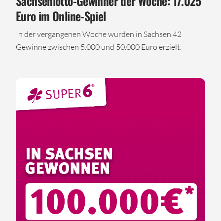
Sachsenlotto-Gewinner der Woche: 17.025
Euro im Online-Spiel
In der vergangenen Woche wurden in Sachsen 42
Gewinne zwischen 5.000 und 50.000 Euro erzielt.