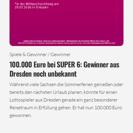
Spiele & Gewinner / Gewinner
100.000 Euro bei SUPER 6: Gewinner aus
Dresden noch unbekannt
Während viele Sachsen die Sommerferien genießen oder
bereits den nächsten Urlaub planen, könnte für einen
Lottospieler aus Dresden gerade ein ganz besonderer
Reisetraum in Erfüllung gehen. Er hat nun 100.000 Euro
gewonnen.