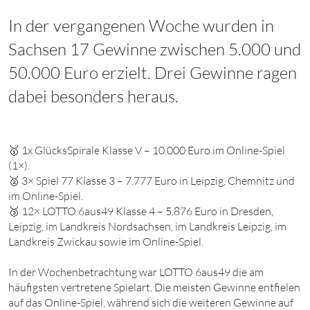
In der vergangenen Woche wurden in
Sachsen 17 Gewinne zwischen 5.000 und
50.000 Euro erzielt. Drei Gewinne ragen
dabei besonders heraus.
🥇 1x GlücksSpirale Klasse V – 10.000 Euro im Online-Spiel
(1×).
🥈 3× Spiel 77 Klasse 3 – 7.777 Euro in Leipzig, Chemnitz und
im Online-Spiel.
🥉 12× LOTTO 6aus49 Klasse 4 – 5.876 Euro in Dresden,
Leipzig, im Landkreis Nordsachsen, im Landkreis Leipzig, im
Landkreis Zwickau sowie im Online-Spiel.
In der Wochenbetrachtung war LOTTO 6aus49 die am
häufigsten vertretene Spielart. Die meisten Gewinne entfielen
auf das Online-Spiel, während sich die weiteren Gewinne auf