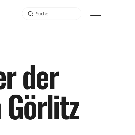
e
r
d
e
r
n
G
ö
r
l
i
t
z