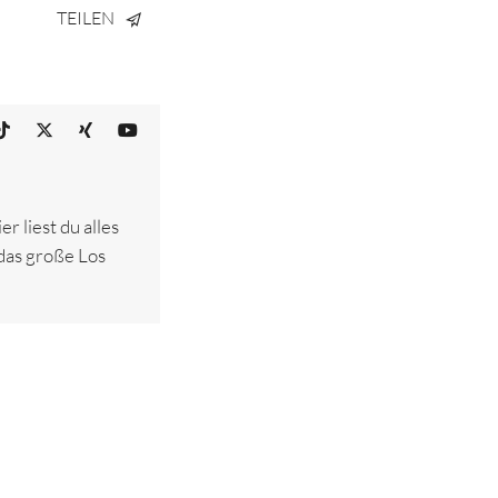
TEILEN
 liest du alles
 das große Los