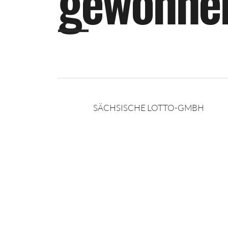
g
e
w
o
n
n
e
SÄCHSISCHE LOTTO-GMBH