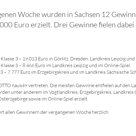
ngenen Woche wurden in Sachsen 12 Gewinn
000 Euro erzielt. Drei Gewinne fielen dabei
lasse 3 – 19.013 Euro in Görlitz, Dresden, Landkreis Leipzig und 
lasse 3 – 8.466 Euro im Landkreis Leipzig und im Online-Spiel.
e 3 – 7.777 Euro im Erzgebirgskreis und im Landkreis Sächsische S
TTO 6aus49 vertreten. Die meisten Gewinne entfielen auf den Lan
en unter anderem im Vogtlandkreis, Erzgebirgskreis, Landkreis G
sterzgebirge sowie im Online-Spiel erzielt.
ert allen Gewinnern der vergangenen Woche herzlich.