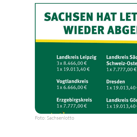
Foto: Sachsenlotto