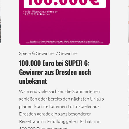
Spiele & Gewinner / Gewinner
100.000 Euro bei SUPER 6:
Gewinner aus Dresden noch
unbekannt
n
Während viele Sachsen die Sommerferien
genießen oder bereits den nächsten Urlaub
planen, könnte für einen Lottospieler aus
Dresden gerade ein ganz besonderer
Reisetraum in Erfüllung gehen. Er hat nun
100.000 Euro gewonnen.