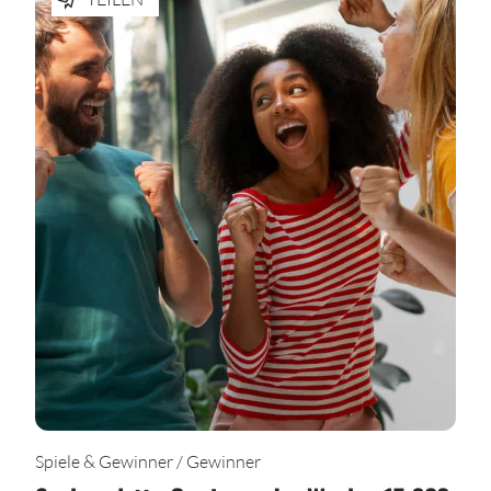
Spiele & Gewinner / Gewinner