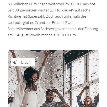
50 Millionen Euro liegen weiterhin im LOTTO-Jackpot.
Seit 38 Ziehungen wartet LOTTO 6aus49 auf sechs
Richtige mit Superzahl. Doch auch unterhalb des
Jackpots gibt es Grund zur Freude: Zwei
Spielteilnehmer aus Sachsen gewannen bei der Ziehung
am 5. August jeweils mehr als 20.000 Euro.
TEILEN