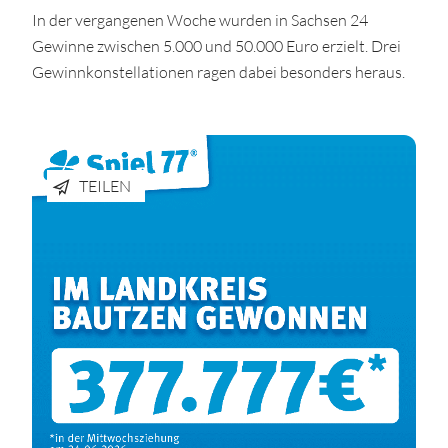
In der vergangenen Woche wurden in Sachsen 24
Gewinne zwischen 5.000 und 50.000 Euro erzielt. Drei
Gewinnkonstellationen ragen dabei besonders heraus.
TEILEN