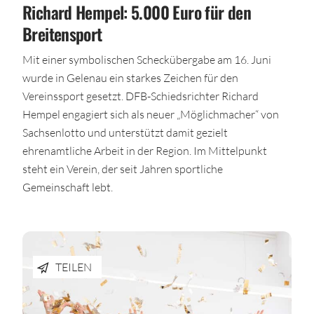
Richard Hempel: 5.000 Euro für den
Breitensport
Mit einer symbolischen Scheckübergabe am 16. Juni
wurde in Gelenau ein starkes Zeichen für den
Vereinssport gesetzt. DFB-Schiedsrichter Richard
Hempel engagiert sich als neuer „Möglichmacher“ von
Sachsenlotto und unterstützt damit gezielt
ehrenamtliche Arbeit in der Region. Im Mittelpunkt
steht ein Verein, der seit Jahren sportliche
Gemeinschaft lebt.
TEILEN