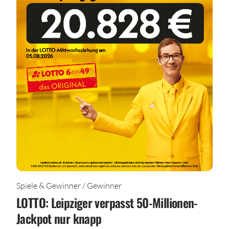
Spiele & Gewinner / Gewinner
LOTTO: Leipziger verpasst 50-Millionen-
Jackpot nur knapp