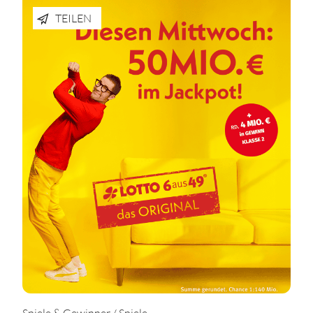
TEILEN
Spiele & Gewinner / Spiele