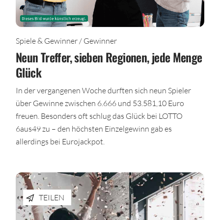
Spiele & Gewinner / Gewinner
Neun Treffer, sieben Regionen, jede Menge
Glück
In der vergangenen Woche durften sich neun Spieler
über Gewinne zwischen 6.666 und 53.581,10 Euro
freuen. Besonders oft schlug das Glück bei LOTTO
6aus49 zu – den höchsten Einzelgewinn gab es
allerdings bei Eurojackpot.
TEILEN