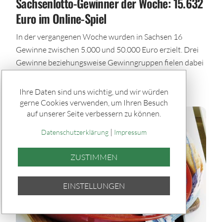
Sachsenlotto-Gewinner der Woche: 15.632
Euro im Online-Spiel
In der vergangenen Woche wurden in Sachsen 16
Gewinne zwischen 5.000 und 50.000 Euro erzielt. Drei
Gewinne beziehungsweise Gewinngruppen fielen dabei
besonders auf.
Ihre Daten sind uns wichtig, und wir würden
gerne Cookies verwenden, um Ihren Besuch
auf unserer Seite verbessern zu können.
TEILEN
|
Datenschutzerklärung
Impressum
ZUSTIMMEN
EINSTELLUNGEN