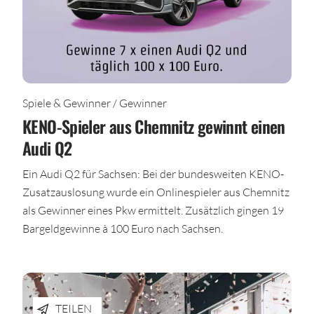
Spiele & Gewinner / Gewinner
KENO-Spieler aus Chemnitz gewinnt einen
Audi Q2
Ein Audi Q2 für Sachsen: Bei der bundesweiten KENO-
Zusatzauslosung wurde ein Onlinespieler aus Chemnitz
als Gewinner eines Pkw ermittelt. Zusätzlich gingen 19
Bargeldgewinne à 100 Euro nach Sachsen.
TEILEN