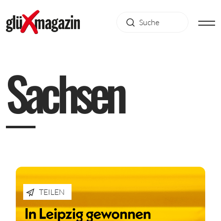
S
a
c
h
s
e
n
TEILEN