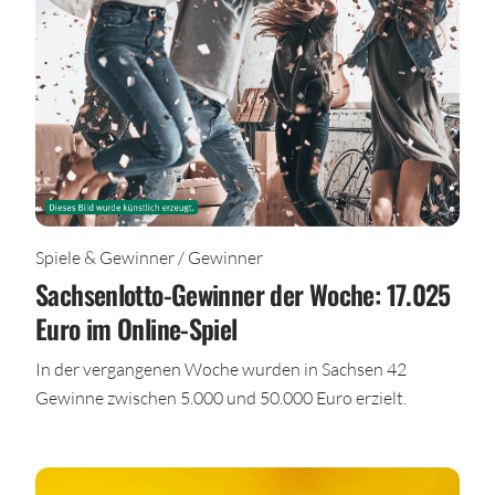
Spiele & Gewinner / Gewinner
Sachsenlotto-Gewinner der Woche: 17.025
Euro im Online-Spiel
In der vergangenen Woche wurden in Sachsen 42
Gewinne zwischen 5.000 und 50.000 Euro erzielt.