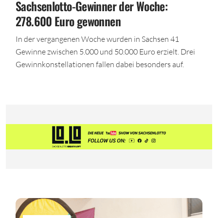
Sachsenlotto-Gewinner der Woche:
278.600 Euro gewonnen
In der vergangenen Woche wurden in Sachsen 41
Gewinne zwischen 5.000 und 50.000 Euro erzielt. Drei
Gewinnkonstellationen fallen dabei besonders auf.