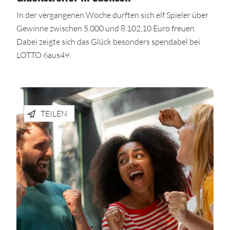
In der vergangenen Woche durften sich elf Spieler über
Gewinne zwischen 5.000 und 8.102,10 Euro freuen.
Dabei zeigte sich das Glück besonders spendabel bei
LOTTO 6aus49.
TEILEN