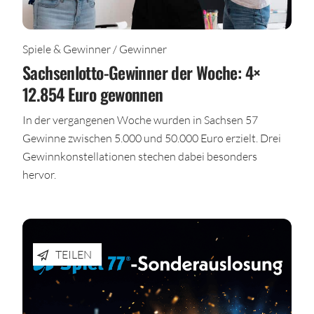
Spiele & Gewinner / Gewinner
Sachsenlotto-Gewinner der Woche: 4×
12.854 Euro gewonnen
In der vergangenen Woche wurden in Sachsen 57
Gewinne zwischen 5.000 und 50.000 Euro erzielt. Drei
Gewinnkonstellationen stechen dabei besonders
hervor.
TEILEN