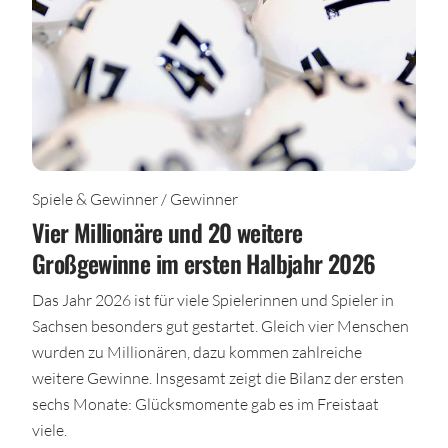
Spiele & Gewinner / Gewinner
Vier Millionäre und 20 weitere
Großgewinne im ersten Halbjahr 2026
Das Jahr 2026 ist für viele Spielerinnen und Spieler in
Sachsen besonders gut gestartet. Gleich vier Menschen
wurden zu Millionären, dazu kommen zahlreiche
weitere Gewinne. Insgesamt zeigt die Bilanz der ersten
sechs Monate: Glücksmomente gab es im Freistaat
viele.