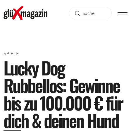
SPIELE
L
u
c
k
y
D
o
g
R
u
b
b
e
l
l
o
s
:
G
e
w
i
n
n
e
b
i
s
z
u
1
0
0
.
0
0
0
€
f
ü
r
d
i
c
h
&
d
e
i
n
e
n
H
u
n
d