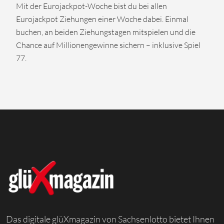
Mit der Eurojackpot-Woche bist du bei allen
Eurojackpot Ziehungen einer Woche dabei. Einmal
buchen, an beiden Ziehungstagen mitspielen und die
Chance auf Millionengewinne sichern – inklusive Spiel
77.
Das digitale glüXmagazin von Sachsenlotto bietet Ihnen