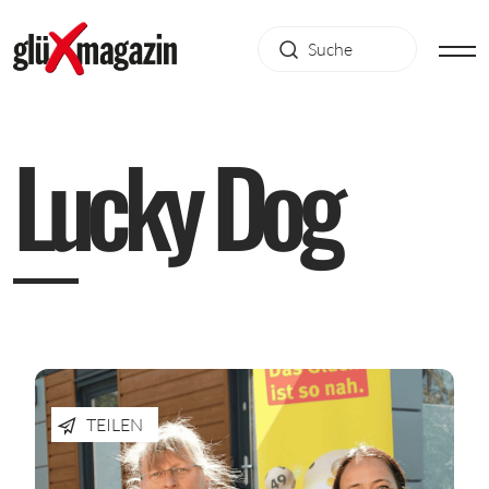
L
u
c
k
y
D
o
g
TEILEN