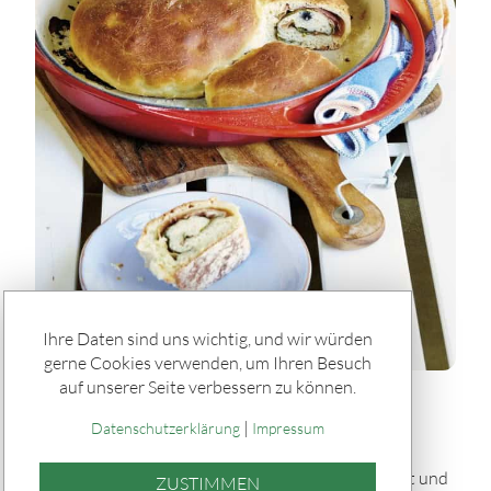
Ihre Daten sind uns wichtig, und wir würden
gerne Cookies verwenden, um Ihren Besuch
auf unserer Seite verbessern zu können.
Rätseln & Service / Rezepte
|
Gefülltes Brot "Tortano" vom Grill
Datenschutzerklärung
Impressum
Dieses gefüllte Brot „Tortano“ vom Grill ist herzhaft und
ZUSTIMMEN