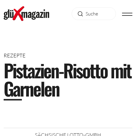
REZEPTE
P
i
s
t
a
z
i
e
n
-
R
i
s
o
t
t
o
m
i
t
G
a
r
n
e
l
e
n
SÄCHSISCHE LOTTO-GMBH