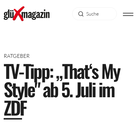
RATGEBER
T
V
-
T
i
p
p
:
„
T
h
a
t
‘
s
M
y
S
t
y
l
e
"
a
b
5
.
J
u
l
i
i
m
Z
D
F