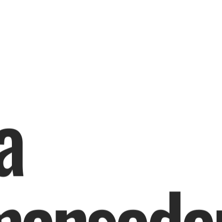
a
m
a
n
s
e
d
e