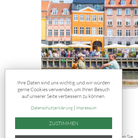
Ihre Daten sind uns wichtig, und wir würden
gerne Cookies verwenden, um Ihren Besuch
auf unserer Seite verbessern zu können.
Rätseln & Service / Ratgeber
Hygge, Hotdogs & ein Haufen
|
Datenschutzerklärung
Impressum
Glück
ZUSTIMMEN
Kopenhagen ist 2026 wieder die
lebenswerteste Stadt der Welt. Erfahren Sie,