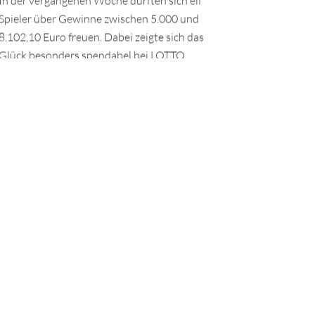
In der vergangenen Woche durften sich elf
Spieler über Gewinne zwischen 5.000 und
8.102,10 Euro freuen. Dabei zeigte sich das
Glück besonders spendabel bei LOTTO
6aus49.
TEILEN