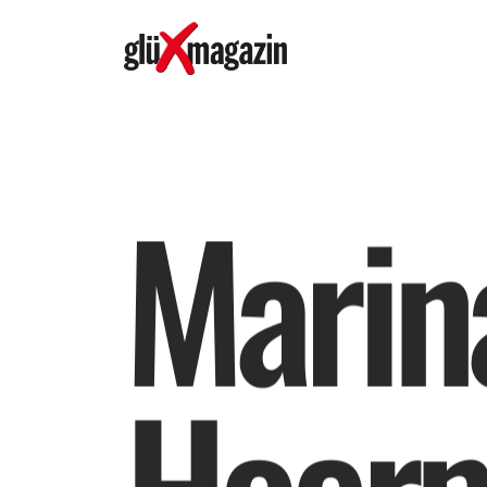
M
a
r
i
n
H
o
e
r