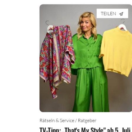
TEILEN
Rätseln & Service / Ratgeber
TV-Tipp: „That‘s My Style" ab 5. Juli