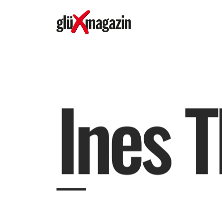
I
n
e
s
T