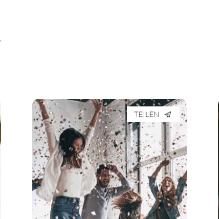
“
TEILEN