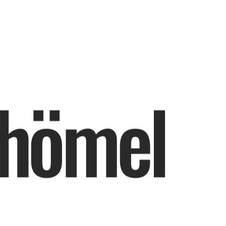
h
ö
m
e
l