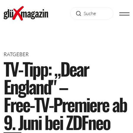
RATGEBER
T
V
-
T
i
p
p
:
„
D
e
a
r
E
n
g
l
a
n
d
"
–
F
r
e
e
-
T
V
-
P
r
e
m
i
e
r
e
a
b
9
.
J
u
n
i
b
e
i
Z
D
F
n
e
o